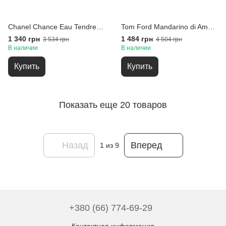
Chanel Chance Eau Tendre 100 ml Туалетная вода
Tom Ford Mandarino di Amalfi 100 мл EDT Парфюмированная вода
1 340 грн
1 484 грн
3 534 грн
4 504 грн
В наличии
В наличии
Купить
Купить
Показать еще 20 товаров
Назад
Вперед
1
из 9
+380 (66) 774-69-29