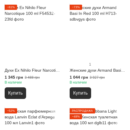
−61%
−73%
1
Духи Ex Nihilo Fleur Narcotique 100 ml
Женские духи Armand Basi In Red 100 ml
1 345 грн
1 044 грн
3 488 грн
3 927 грн
В наличии
В наличии
Купить
Купить
−52%
РАСПРОДАЖА
−48%