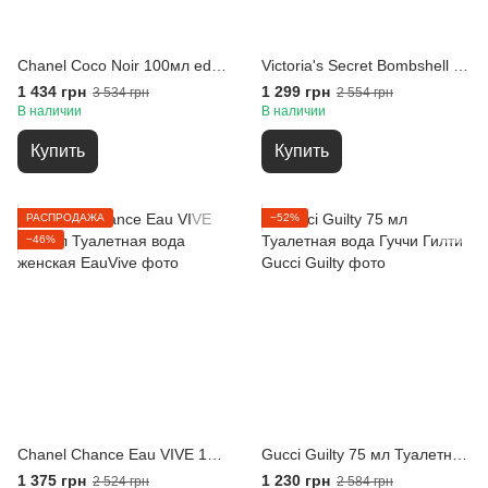
Chanel Coco Noir 100мл edt парфюмированая вода
Victoria's Secret Bombshell New York 100ml женская туалетная вода
1 434 грн
1 299 грн
3 534 грн
2 554 грн
В наличии
В наличии
Купить
Купить
РАСПРОДАЖА
−52%
−46%
Chanel Chance Eau VIVE 100 мл Туалетная вода женская
Gucci Guilty 75 мл Туалетная вода Гуччи Гилти
1 375 грн
1 230 грн
2 524 грн
2 584 грн