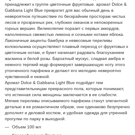
принадлежит к группе цветочные фруктовые. аромат Dolce &
Gabbana Light Blue превратит для вас обычный день в
невероятное путешествие по бескрайним просторам чистых
лесов и прозрачных рек, глубоких океанов и непокоренных
горных вершин. Великолепие поразит с первых аккордов,
наполненных свежестью лимона и сочными нотами яблока.
Лаконичные акценты бамбука и невесомые переливы
колокольчика осуществляют плавный переход от фруктовых к
цветочным нотам, и букет начинает радовать благоуханием
жасмина и белой розы. Бархатный мускус, сладкая амбра и
немного терпкий кедр формируют завершающую ноту этого
утонченного парфюма и делают его мелодию невероятно
чувственной и нежной.
Аромат Dolce & Gabbana Light Blue подойдет тем
представительницам прекрасного пола, которые понимают,
что истинная сила женщины заключается в ее слабости.
Мягкие переливы описываемого парфюма станут элегантной
деталью в ее романтичном образе, они одинаково безупречно
дополнят и деловой костюм, и удобная одежда для утренней
прогулки по парку в выходной.
Объем 100 мл