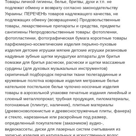
Товары личной гигиены, белье, бритвы, духи и.т.п. не
подлежат обмену и возврату согласно законодательству
Украины: ПЕРЕЧЕНЬ товаров надлежащего качества, не
подлежащих обмену (возвращению) Продовольственные
товары, лекарственные препараты и средства, предметы
сангигиены Непродовольственные товары: фотопленки,
фотопластинки, фотографическая бумага корсетные товары
парфюмерно-косметические изделия перьяно-пуховые
изделия детские игрушки мягкие детские игрушки резиновые
надувные зубные щетки мундштуки аппараты для бритья
помазки для бритья расчески, расчески и щетки массажные
сурдины (для духовых музыкальных инструментов)
скрипичный подбородок перчатки ткани тюлегардинные и
кружевные полотна ковровые изделия метражные белье
нательное постельное белье чулочно-носочные изделия
товары в аэрозольной упаковке печатные издания линейный и
слоеный металлопрокат, трубная продукция, пиломатериалы,
погонажные (плинтус, наличник), плитные материалы
(древесноволокнистые и древесностружечные плиты, фанера)
и стекло, нарезанные или раскройные под размер,
определенный покупателем (заказчиком) аудио-,
видеокассеты, диски для лазерных систем считывания из
записью изделия из натуральных и искусственных волос