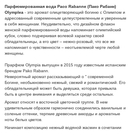
Парфюмированная вода Paco Rabanne (Пако Рабанн)
Olymplea
- это аромат олицетворяющий богиню с Олимпом и
адресованный современным целеустремленным и уверенным
в себя женщинам. Неудивительно, что дизайном флакон
женской парфюмированной воды напоминает олимпийский
кубок, словно подчеркивая волевой характер своей
обладательницы, а его цвет – нежно-розовый, что все же
напоминает о чувственности – неотъемлемой черте любой
женщины.
Прарфюм Olympia выпущен в 2015 году известным испанским
брендом Pako Rabann.
Невероятный аромат рассказывающий о " современной
Богине, необыкновенно нежный, свежий и романтический. Его
обладательницей может быть девушка, которая привыкла
быть в центре внимания и выделяться среди остальных.
Аромат относят к восточной цветочной группе. В нем
удивительным образом гармонично соединились ванильные и
соленые оттенки, терпкие древесные аккорды и ароматные
ноты белых цветов.
Начинает композицию нежный водяной жасмин в сочетании