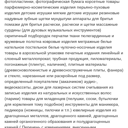
фотопластинки, фотографическая бумага корсетные товары
парфюмерно-косметические изделия перьяно-пуховые
изделия детские игрушки мягкие детские игрушки резиновые
надувные зубные щетки мундштуки аппараты для бритья
помазки для бритья расчески, расчески и щетки массажные
сурдины (для духовых музыкальных инструментов)
скрипичный подбородок перчатки ткани тюлегардинные и
кружевные полотна ковровые изделия метражные белье
нательное постельное белье чулочно-носочные изделия
товары в аэрозольной упаковке печатные издания линейный и
слоеный металлопрокат, трубная продукция, пиломатериалы,
погонажные (плинтус, наличник), плитные материалы
(древесноволокнистые и древесностружечные плиты, фанера)
и стекло, нарезанные или раскройные под размер,
определенный покупателем (заказчиком) аудио-,
видеокассеты, диски для лазерных систем считывания из
записью изделия из натуральных и искусственных волос
(парики) товары для младенцев (пелушки, соски, бутылочки
для кормления тому подобное) инструменты для маникюра,
педикюра (ножницы, пилочки и т.п.) ювелирные изделия из
драгоценных металлов, драгоценного камней, драгоценных
камней органогенного образования и полудрагоценных
камней ( Перечень с изменениями, внесенными