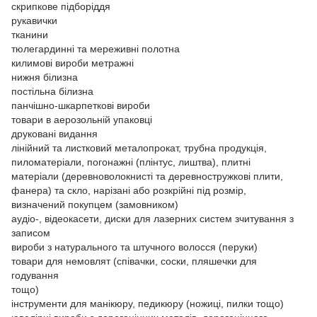
скрипкове підборіддя
рукавички
тканини
тюлегардинні та мереживні полотна
килимові вироби метражні
нижня білизна
постільна білизна
панчішно-шкарпеткові вироби
товари в аерозольній упаковці
друковані видання
лінійний та листковий металопрокат, трубна продукція,
пиломатеріали, погонажні (плінтус, лиштва), плитні
матеріали (деревноволокнисті та деревностружкові плити,
фанера) та скло, нарізані або розкрійні під розмір,
визначений покупцем (замовником)
аудіо-, відеокасети, диски для лазерних систем зчитування з
записом
вироби з натурального та штучного волосся (перуки)
товари для немовлят (співачки, соски, пляшечки для
годування
тощо)
інструменти для манікюру, педикюру (ножиці, пилки тощо)