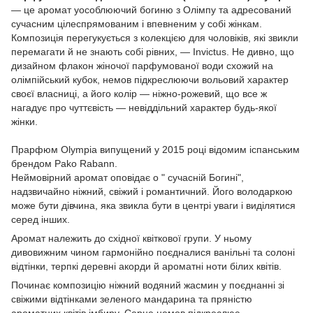
— це аромат уособлюючий богиню з Олімпу та адресований
сучасним цілеспрямованим і впевненим у собі жінкам.
Композиція перегукується з колекцією для чоловіків, які звикли
перемагати й не знають собі рівних, — Invictus. Не дивно, що
дизайном флакон жіночої парфумованої води схожий на
олімпійський кубок, немов підкреслюючи вольовий характер
своєї власниці, а його колір — ніжно-рожевий, що все ж
нагадує про чуттєвість — невіддільний характер будь-якої
жінки.
Прарфюм Olympia випущений у 2015 році відомим іспанським
брендом Pako Rabann.
Неймовірний аромат оповідає о " сучасній Богині",
надзвичайно ніжний, свіжий і романтичний. Його володаркою
може бути дівчина, яка звикла бути в центрі уваги і виділятися
серед інших.
Аромат належить до східної квіткової групи. У ньому
дивовижним чином гармонійно поєдналися ванільні та солоні
відтінки, терпкі деревні акорди й ароматні ноти білих квітів.
Починає композицію ніжний водяний жасмин у поєднанні зі
свіжими відтінками зеленого мандарина та пряністю
ароматних квітів імбиру. Серце немов підкреслює