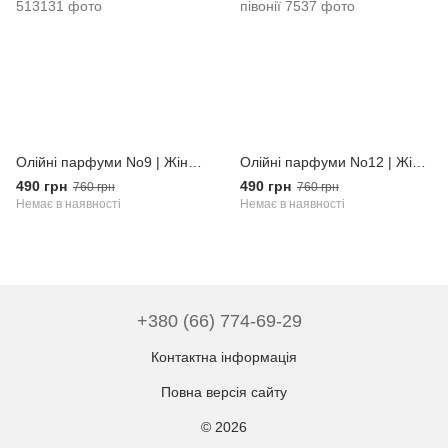
Олійні парфуми No9 | Жіночий аромат із нотами лаванди, ванілі та жасмину
Олійні парфуми No12 | Жіночий аромат із нотами апельсина, зеленого чаю та півонії
490 грн
490 грн
760 грн
760 грн
Немає в наявності
Немає в наявності
+380 (66) 774-69-29
Контактна інформація
Повна версія сайту
© 2026