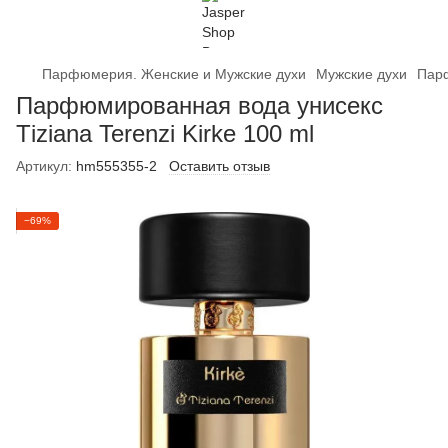
Парфюмерия. Женские и Мужские духи
Мужские духи
Парф
Парфюмированная вода унисекс
Tіzіаnа Terеnzі Kіrkе 100 ml
Артикул:
hm555355-2
Оставить отзыв
−69%