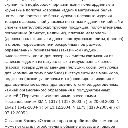
скрипичный подбородок перчатки ткани тюлегардинные и
кружевные полотна ковровые изделия метражные белье
нательное постельное белье чулочно-носочные изделия
товары в аэрозольной упаковке печатные издания линейный и
слоеный металлопрокат, трубная продукция, пиломатериалы,
погонажные (плинтус, наличник), плитные материалы
(древесноволокнистые и древесностружечные плиты, фанера)
и стекло, нарезанные или раскройные под размер,
определенный покупателем (заказчиком) аудио-,
видеокассеты, диски для лазерных систем считывания из
записью изделия из натуральных и искусственных волос
(парики) товары для младенцев (пелушки, соски, бутылочки
для кормления тому подобное) инструменты для маникюра,
педикюра (ножницы, пилочки и т.п.) ювелирные изделия из
драгоценных металлов, драгоценного камней, драгоценных
камней органогенного образования и полудрагоценных
камней ( Перечень с изменениями, внесенными
Постановлением КМ N 1317 ( 1317-2003-п ) от 20.08.2003, N
1642 ( 1642-2004-п ) от 13.12.2004, N 1173 ( 1173-2005-п ) от
07.12.2005 )
Согласно Закону
«О защите прав потребителей»
, компания
может отказать потребителю в обмене и возврате товаров