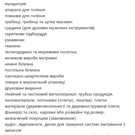
мундштуки
апарати для гоління
помазки для гоління
гребінці, гребінці та щітки масажні
сурдини (для духових музичних інструментів)
скрипкове підборіддя
рукавички
тканини
тюлегардинні та мереживні полотна
килимові вироби метражні
нижня білизна
постільна білизна
панчішно-шкарпеткові вироби
товари в аерозольній упаковці
друковані видання
лінійний та листковий металопрокат, трубна продукція,
пиломатеріали, погонажні (плінтус, лиштва), плитні
матеріали (деревноволокнисті та деревностружкові плити,
фанера) та скло, нарізані або розкрійні під розмір,
визначений покупцем (замовником)
аудіо-, відеокасети, диски для лазерних систем зчитування з
записом