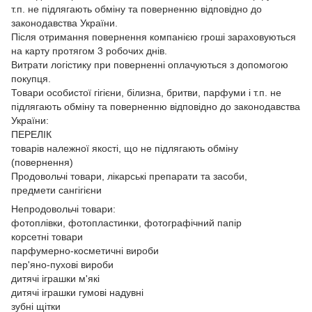
т.п. не підлягають обміну та поверненню відповідно до
законодавства України.
Після отримання повернення компанією гроші зараховуються
на карту протягом 3 робочих днів.
Витрати логістику при поверненні оплачуються з допомогою
покупця.
Товари особистої гігієни, білизна, бритви, парфуми і т.п. не
підлягають обміну та поверненню відповідно до законодавства
України:
ПЕРЕЛІК
товарів належної якості, що не підлягають обміну
(повернення)
Продовольчі товари, лікарські препарати та засоби,
предмети сангігієни
Непродовольчі товари:
фотоплівки, фотопластинки, фотографічний папір
корсетні товари
парфумерно-косметичні вироби
пер'яно-пухові вироби
дитячі іграшки м'які
дитячі іграшки гумові надувні
зубні щітки