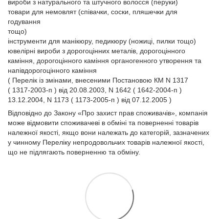
вироби з натурального та штучного волосся (перуки)
товари для немовлят (співачки, соски, пляшечки для
годування
тощо)
інструменти для манікюру, педикюру (ножиці, пилки тощо)
ювелірні вироби з дорогоцінних металів, дорогоцінного
каміння, дорогоцінного каміння органогенного утворення та
напівдорогоцінного каміння
( Перелік із змінами, внесеними Постановою КМ N 1317
( 1317-2003-п ) від 20.08.2003, N 1642 ( 1642-2004-п )
13.12.2004, N 1173 ( 1173-2005-п ) від 07.12.2005 )
Відповідно до Закону
«Про захист прав споживачів»
, компанія
може відмовити споживачеві в обміні та поверненні товарів
належної якості, якщо вони належать до категорій, зазначених
у чинному
Переліку непродовольчих товарів належної якості,
що не підлягають поверненню та обміну.