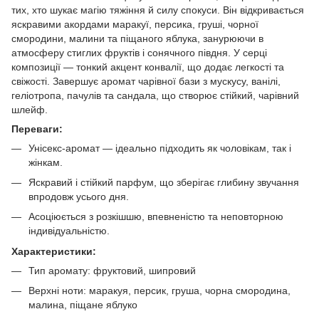
тих, хто шукає магію тяжіння й силу спокуси. Він відкривається
яскравими акордами маракуї, персика, груші, чорної
смородини, малини та піщаного яблука, занурюючи в
атмосферу стиглих фруктів і сонячного півдня. У серці
композиції — тонкий акцент конвалії, що додає легкості та
свіжості. Завершує аромат чарівної бази з мускусу, ванілі,
геліотропа, пачулів та сандала, що створює стійкий, чарівний
шлейф.
Переваги:
Унісекс-аромат — ідеально підходить як чоловікам, так і
жінкам.
Яскравий і стійкий парфум, що зберігає глибину звучання
впродовж усього дня.
Асоціюється з розкішшю, впевненістю та неповторною
індивідуальністю.
Характеристики:
Тип аромату: фруктовий, шипровий
Верхні ноти: маракуя, персик, груша, чорна смородина,
малина, піщане яблуко