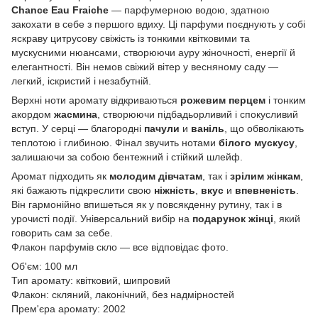
Сһаnсе Eаu Frаісhе
— парфумерною водою, здатною
закохати в себе з першого вдиху. Ці парфуми поєднують у собі
яскраву цитрусову свіжість із тонкими квітковими та
мускусними нюансами, створюючи ауру жіночності, енергії й
елегантності. Він немов свіжий вітер у весняному саду —
легкий, іскристий і незабутній.
Верхні ноти аромату відкриваються
рожевим перцем
і тонким
акордом
жасмина
, створюючи підбадьорливий і спокусливий
вступ. У серці — благородні
пачули
и
ваніль
, що обволікають
теплотою і глибиною. Фінал звучить нотами
білого мускусу
,
залишаючи за собою бентежний і стійкий шлейф.
Аромат підходить як
молодим дівчатам
, так і
зрілим жінкам
,
які бажають підкреслити свою
ніжність
,
вкус
и
впевненість
.
Він гармонійно впишеться як у повсякденну рутину, так і в
урочисті події. Універсальний вибір на
подарунок жінці
, який
говорить сам за себе.
Флакон парфумів скло — все відповідає фото.
Об'єм: 100 мл
Тип аромату: квітковий, шипровий
Флакон: скляний, лаконічний, без надмірностей
Прем'єра аромату: 2002