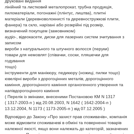
друковані видання
лінійний та листковий металопрокат, трубна продукція,
пиломатеріали, погонажні (плінтус, лиштва), плитні
матеріали (деревноволокнисті та деревностружкові плити,
фанера) та скло, нарізані або розкрійні під розмір,
визначений покупцем (замовником)
аудіо-, відеокасети, диски для лазерних систем зчитування з
записом
вироби з натурального та штучного волосся (перуки)
товари для немовлят (співачки, соски, пляшечки для
годування
тощо)
інструменти для манікюру, педикюру (ножиці, пилки тощо)
ювелірні вироби з дорогоцінних металів, дорогоцінного
каміння, дорогоцінного каміння органогенного утворення та
напівдорогоцінного каміння
( Перелік із змінами, внесеними Постановою КМ N 1317
( 1317-2003-п ) від 20.08.2003, N 1642 ( 1642-2004-п )
13.12.2004, N 1173 ( 1173-2005-п ) від 07.12.2005 )
Відповідно до Закону
«Про захист прав споживачів»
, компанія
може відмовити споживачеві в обміні та поверненні товарів
належної якості, якщо вони належать до категорій, зазначених