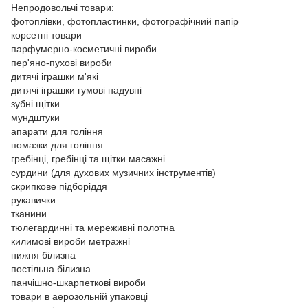
Непродовольчі товари:
фотоплівки, фотопластинки, фотографічний папір
корсетні товари
парфумерно-косметичні вироби
пер'яно-пухові вироби
дитячі іграшки м'які
дитячі іграшки гумові надувні
зубні щітки
мундштуки
апарати для гоління
помазки для гоління
гребінці, гребінці та щітки масажні
сурдини (для духових музичних інструментів)
скрипкове підборіддя
рукавички
тканини
тюлегардинні та мереживні полотна
килимові вироби метражні
нижня білизна
постільна білизна
панчішно-шкарпеткові вироби
товари в аерозольній упаковці