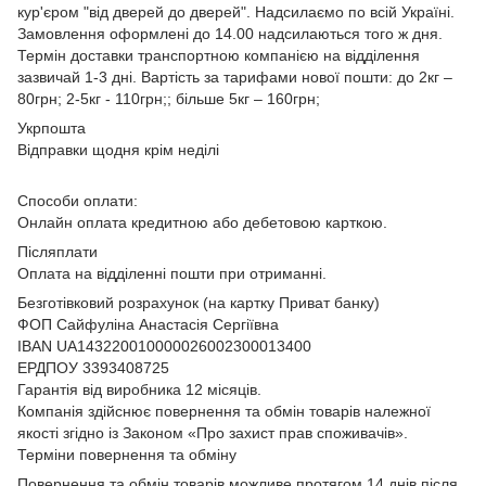
кур'єром "від дверей до дверей". Надсилаємо по всій Україні.
Замовлення оформлені до 14.00 надсилаються того ж дня.
Термін доставки транспортною компанією на відділення
зазвичай 1-3 дні. Вартість за тарифами нової пошти: до 2кг –
80грн; 2-5кг - 110грн;; більше 5кг – 160грн;
Укрпошта
Відправки щодня крім неділі
Способи оплати:
Онлайн оплата кредитною або дебетовою карткою.
Післяплати
Оплата на відділенні пошти при отриманні.
Безготівковий розрахунок (на картку Приват банку)
ФОП Сайфуліна Анастасія Сергіївна
IBAN UA143220010000026002300013400
ЕРДПОУ 3393408725
Гарантія від виробника 12 місяців.
Компанія здійснює повернення та обмін товарів належної
якості згідно із Законом
«Про захист прав споживачів»
.
Терміни повернення та обміну
Повернення та обмін товарів можливе протягом 14 днів після