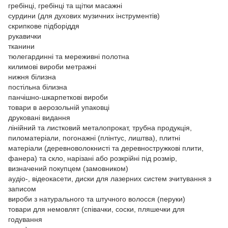
гребінці, гребінці та щітки масажні
сурдини (для духових музичних інструментів)
скрипкове підборіддя
рукавички
тканини
тюлегардинні та мереживні полотна
килимові вироби метражні
нижня білизна
постільна білизна
панчішно-шкарпеткові вироби
товари в аерозольній упаковці
друковані видання
лінійний та листковий металопрокат, трубна продукція,
пиломатеріали, погонажні (плінтус, лиштва), плитні
матеріали (деревноволокнисті та деревностружкові плити,
фанера) та скло, нарізані або розкрійні під розмір,
визначений покупцем (замовником)
аудіо-, відеокасети, диски для лазерних систем зчитування з
записом
вироби з натурального та штучного волосся (перуки)
товари для немовлят (співачки, соски, пляшечки для
годування