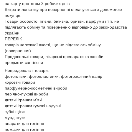
на карту протягом 3 робочих днів.
Витрати логістику при поверненні оплачуються з допомогою
покупця.
Товари особистої гігієни, білизна, бритви, парфуми і т.п. не
підлягають обміну та поверненню відповідно до законодавства
України:
ПЕРЕЛІК
товарів належної якості, що не підлягають обміну
(повернення)
Продовольчі товари, лікарські препарати та засоби,
предмети сангігієни
Непродовольчі товари:
фотоплівки, фотопластинки, фотографічний папір
корсетні товари
парфумерно-косметичні вироби
пер'яно-пухові вироби
дитячі іграшки м'які
дитячі іграшки гумові надувні
зубні щітки
мундштуки
апарати для гоління
помазки для гоління