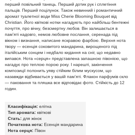
перший повільний танець. Перший дотик рук і сплетіння
пальців. Перший поцілунок. Також невинний і романтичний
аромат туалетної води Miss Cherie Blooming Bouquet від
Christian. Його квіткові нотки нагадують про найбільш бентежні
почуття, про вічну, безсмертну любов. Він залишається в
пам'яті надовго, немов любовне послання, серенада під
вікном і визнання, написане яскравою фарбою. Верхня нота
твору — есенція соковитого мандарина, вирощеного під
італійським сонцем і недбало кидання на сніг, що недавно
випався. Нота «серця» представлена запашною півонією, що
нагадує про теплою порою року. І нарешті, закінчення
композиції полонить уяву стійким білим мускусом, що
назавжди відбивається у вашій пам'яті. Флакон парфумів скло
— паковання та пляшка все відповідає фото. Стійкість до 12
годин.
Класифікація:
елітна
Тип аромата:
квіткові
Стать:
для жінок
Початкова нота:
Есенція мандарина
Нота серця:
Півон