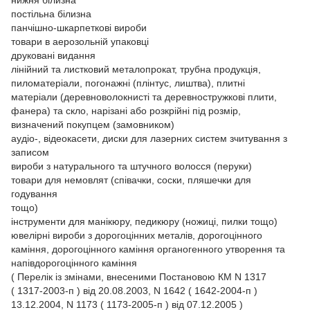
постільна білизна
панчішно-шкарпеткові вироби
товари в аерозольній упаковці
друковані видання
лінійний та листковий металопрокат, трубна продукція,
пиломатеріали, погонажні (плінтус, лиштва), плитні
матеріали (деревноволокнисті та деревностружкові плити,
фанера) та скло, нарізані або розкрійні під розмір,
визначений покупцем (замовником)
аудіо-, відеокасети, диски для лазерних систем зчитування з
записом
вироби з натурального та штучного волосся (перуки)
товари для немовлят (співачки, соски, пляшечки для
годування
тощо)
інструменти для манікюру, педикюру (ножиці, пилки тощо)
ювелірні вироби з дорогоцінних металів, дорогоцінного
каміння, дорогоцінного каміння органогенного утворення та
напівдорогоцінного каміння
( Перелік із змінами, внесеними Постановою КМ N 1317
( 1317-2003-п ) від 20.08.2003, N 1642 ( 1642-2004-п )
13.12.2004, N 1173 ( 1173-2005-п ) від 07.12.2005 )