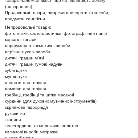
товарів належної якості, що не підлягають обміну
(повернення)
Продовольчі товари, лікарські препарати та засоби,
предмети сангігієни
Непродовольчі товари:
фотоплівки, фотопластинки, фотографічний папір
корсетні товари
парфумерно-косметичні вироби
пер'яно-пухові вироби
дитячі іграшки м'які
дитячі іграшки гумові надувні
зубні щітки
мундштуки
апарати для гоління
помазки для гоління
гребінці, гребінці та щітки масажні
сурдини (для духових музичних інструментів)
скрипкове підборіддя
рукавички
тканини
тюлегардинні та мереживні полотна
килимові вироби метражні
нижня білизна