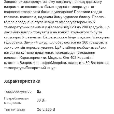
Завдяки високопродуктивному нагрівачу прилад дає змогу
випрямляти волосся за більш щадної температури та
водночас створювати бажане укладання! Пластини гладко
ковзають волоссям, надаючи йому чудового блиску. Праска-
гофре обладнана ступеневим терморегулятором на 5
температурних режимів у діапазоні від 120 до 200 градусів, що
дає змогу використовувати її на волоссі будь-якого типу та
структури. У результаті Ваше волосся буде гладким, блискучим
і здоровим. Зручний шнур, що обертається на 360 градусів, із
захистом від перекручування. Цей стайлер позбавить зайвих
витрат на купівлю додаткових приладів для укладання
волосся. Характеристики: Модель: Gm-402 Керамічні
пластиниВипрямляч, гофреМощність становить 80 Ватівлятор
температуриПоворотний шнур.
Характеристики
Терморегулятор
Да
Потребляемая
80 Вт
мощность
Тип питания
Сеть 220 В