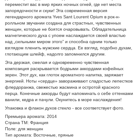
переместит вас в мир ярких ночных огней, где нет места
запорядочности и скуки! Эта современная версия
легендарного аромата Yves Sant Lourent Opium в рок-н-
ролльном звучании создана для страстных, чувственных
женщин, которые не боятся очаровывать. Обладательница
магнетического духа с упоем наслаждается своей властью
над „сильными миром этого” и способна одним только
взглядом пленить мужские сердца. Ее взгляд, подобно духам,
глотающим шлейф, надолго запомнился другим.
Эта дерзкая, смелая и одновременно чувственная
композиция раскрывается бодрыми аккордами кофейных
зерен. Этот дух, как глоток ароматного напитка, заряжает
энергией. Ноты «сердце» завораживают сладостью лепестков
флердоранжа, свежестью жасмина и остротой красного
перца. Конечные аккорды будут напоминать о себе оттенками
ванили, кедра и пачули. Окунитесь в море наслаждения!
Упаковка и флакон духов стекло - все соответствует фото.
Премьера аромата: 2014
Страна ТМ: Франция
Поле: для женщин
Тип аромата: Восточные, пряные