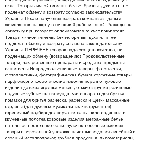
виде. Товары личной гигиены, белье, бритвы, духи и.т.п. не
подлежат обмену и возврату согласно законодательству
Украины. После получения возврата компанией, деньги
зачисляются на карту в течении 3 рабочих дней. Расходы на
логистику при возврате оплачиваются за счет покупателя.
Товары личной гигиены, белье, бритвы, духи и.т.п. не
подлежат обмену и возврату согласно законодательству
Украины: ПЕРЕЧЕНЬ товаров надлежащего качества, не
подлежащих обмену (возвращению) Продовольственные
товары, лекарственные препараты и средства, предметы
сангигиены Непродовольственные товары: фотопленки,
фотопластинки, фотографическая бумага корсетные товары
парфюмерно-косметические изделия перьяно-пуховые
изделия детские игрушки мягкие детские игрушки резиновые
надувные зубные щетки мундштуки аппараты для бритья
помазки для бритья расчески, расчески и щетки массажные
сурдины (для духовых музыкальных инструментов)
скрипичный подбородок перчатки ткани тюлегардинные и
кружевные полотна ковровые изделия метражные белье
нательное постельное белье чулочно-носочные изделия
товары в аэрозольной упаковке печатные издания линейный и
слоеный металлопрокат, трубная продукция, пиломатериалы,