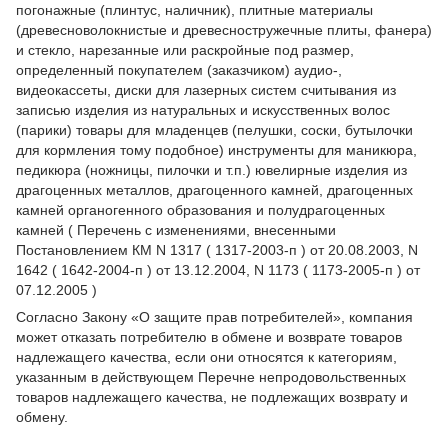
погонажные (плинтус, наличник), плитные материалы
(древесноволокнистые и древесностружечные плиты, фанера)
и стекло, нарезанные или раскройные под размер,
определенный покупателем (заказчиком) аудио-,
видеокассеты, диски для лазерных систем считывания из
записью изделия из натуральных и искусственных волос
(парики) товары для младенцев (пелушки, соски, бутылочки
для кормления тому подобное) инструменты для маникюра,
педикюра (ножницы, пилочки и т.п.) ювелирные изделия из
драгоценных металлов, драгоценного камней, драгоценных
камней органогенного образования и полудрагоценных
камней ( Перечень с изменениями, внесенными
Постановлением КМ N 1317 ( 1317-2003-п ) от 20.08.2003, N
1642 ( 1642-2004-п ) от 13.12.2004, N 1173 ( 1173-2005-п ) от
07.12.2005 )
Согласно Закону
«О защите прав потребителей»
, компания
может отказать потребителю в обмене и возврате товаров
надлежащего качества, если они относятся к категориям,
указанным в действующем
Перечне непродовольственных
товаров надлежащего качества, не подлежащих возврату и
обмену
.