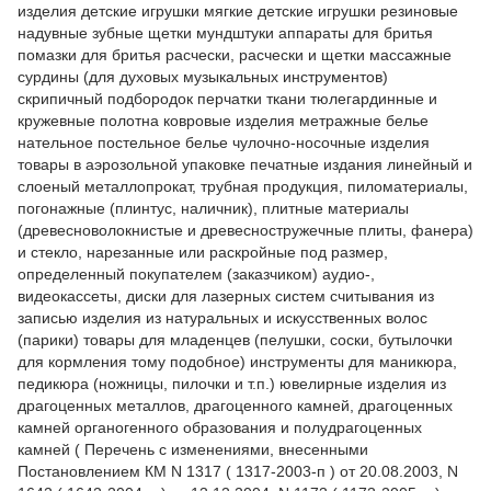
изделия детские игрушки мягкие детские игрушки резиновые
надувные зубные щетки мундштуки аппараты для бритья
помазки для бритья расчески, расчески и щетки массажные
сурдины (для духовых музыкальных инструментов)
скрипичный подбородок перчатки ткани тюлегардинные и
кружевные полотна ковровые изделия метражные белье
нательное постельное белье чулочно-носочные изделия
товары в аэрозольной упаковке печатные издания линейный и
слоеный металлопрокат, трубная продукция, пиломатериалы,
погонажные (плинтус, наличник), плитные материалы
(древесноволокнистые и древесностружечные плиты, фанера)
и стекло, нарезанные или раскройные под размер,
определенный покупателем (заказчиком) аудио-,
видеокассеты, диски для лазерных систем считывания из
записью изделия из натуральных и искусственных волос
(парики) товары для младенцев (пелушки, соски, бутылочки
для кормления тому подобное) инструменты для маникюра,
педикюра (ножницы, пилочки и т.п.) ювелирные изделия из
драгоценных металлов, драгоценного камней, драгоценных
камней органогенного образования и полудрагоценных
камней ( Перечень с изменениями, внесенными
Постановлением КМ N 1317 ( 1317-2003-п ) от 20.08.2003, N