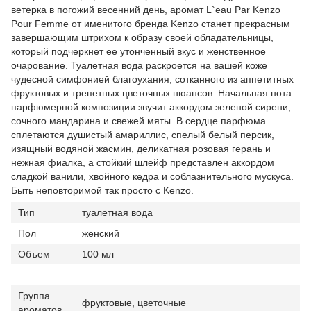
ветерка в погожий весенний день, аромат L`eau Par Kenzo
Pour Femme от именитого бренда Kenzo станет прекрасным
завершающим штрихом к образу своей обладательницы,
который подчеркнет ее утонченный вкус и женственное
очарование. Туалетная вода раскроется на вашей коже
чудесной симфонией благоухания, сотканного из аппетитных
фруктовых и трепетных цветочных нюансов. Начальная нота
парфюмерной композиции звучит аккордом зеленой сирени,
сочного мандарина и свежей мяты. В сердце парфюма
сплетаются душистый амариллис, спелый белый персик,
изящный водяной жасмин, деликатная розовая герань и
нежная фиалка, а стойкий шлейф представлен аккордом
сладкой ванили, хвойного кедра и соблазнительного мускуса.
Быть неповторимой так просто с Kenzo.
Тип
туалетная вода
Пол
женский
Объем
100 мл
Группа
фруктовые, цветочные
ароматов