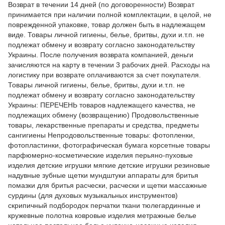
Возврат в течении 14 дней (по договоренности) Возврат
принимается при наличии полной комплектации, в целой, не
поврежденной упаковке, товар должен быть в надлежащем
виде. Товары личной гигиены, белье, бритвы, духи и.т.п. не
подлежат обмену и возврату согласно законодательству
Украины. После получения возврата компанией, деньги
зачисляются на карту в течении 3 рабочих дней. Расходы на
логистику при возврате оплачиваются за счет покупателя.
Товары личной гигиены, белье, бритвы, духи и.т.п. не
подлежат обмену и возврату согласно законодательству
Украины: ПЕРЕЧЕНЬ товаров надлежащего качества, не
подлежащих обмену (возвращению) Продовольственные
товары, лекарственные препараты и средства, предметы
сангигиены Непродовольственные товары: фотопленки,
фотопластинки, фотографическая бумага корсетные товары
парфюмерно-косметические изделия перьяно-пуховые
изделия детские игрушки мягкие детские игрушки резиновые
надувные зубные щетки мундштуки аппараты для бритья
помазки для бритья расчески, расчески и щетки массажные
сурдины (для духовых музыкальных инструментов)
скрипичный подбородок перчатки ткани тюлегардинные и
кружевные полотна ковровые изделия метражные белье