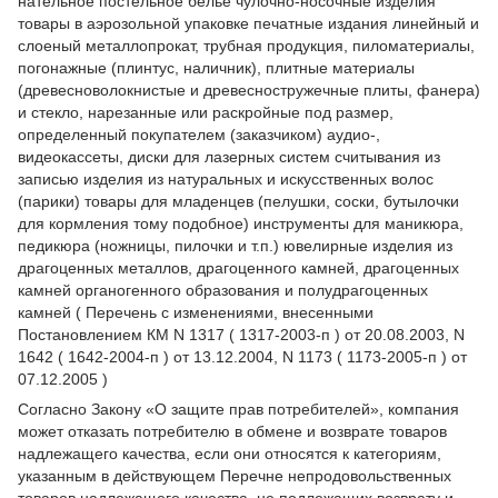
нательное постельное белье чулочно-носочные изделия
товары в аэрозольной упаковке печатные издания линейный и
слоеный металлопрокат, трубная продукция, пиломатериалы,
погонажные (плинтус, наличник), плитные материалы
(древесноволокнистые и древесностружечные плиты, фанера)
и стекло, нарезанные или раскройные под размер,
определенный покупателем (заказчиком) аудио-,
видеокассеты, диски для лазерных систем считывания из
записью изделия из натуральных и искусственных волос
(парики) товары для младенцев (пелушки, соски, бутылочки
для кормления тому подобное) инструменты для маникюра,
педикюра (ножницы, пилочки и т.п.) ювелирные изделия из
драгоценных металлов, драгоценного камней, драгоценных
камней органогенного образования и полудрагоценных
камней ( Перечень с изменениями, внесенными
Постановлением КМ N 1317 ( 1317-2003-п ) от 20.08.2003, N
1642 ( 1642-2004-п ) от 13.12.2004, N 1173 ( 1173-2005-п ) от
07.12.2005 )
Согласно Закону
«О защите прав потребителей»
, компания
может отказать потребителю в обмене и возврате товаров
надлежащего качества, если они относятся к категориям,
указанным в действующем
Перечне непродовольственных