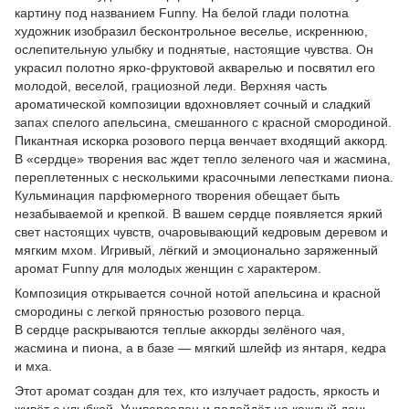
картину под названием Funny. На белой глади полотна
художник изобразил бесконтрольное веселье, искреннюю,
ослепительную улыбку и поднятые, настоящие чувства. Он
украсил полотно ярко-фруктовой акварелью и посвятил его
молодой, веселой, грациозной леди. Верхняя часть
ароматической композиции вдохновляет сочный и сладкий
запах спелого апельсина, смешанного с красной смородиной.
Пикантная искорка розового перца венчает входящий аккорд.
В «сердце» творения вас ждет тепло зеленого чая и жасмина,
переплетенных с несколькими красочными лепестками пиона.
Кульминация парфюмерного творения обещает быть
незабываемой и крепкой. В вашем сердце появляется яркий
свет настоящих чувств, очаровывающий кедровым деревом и
мягким мхом. Игривый, лёгкий и эмоционально заряженный
аромат Funny для молодых женщин с характером.
Композиция открывается сочной нотой апельсина и красной
смородины с легкой пряностью розового перца.
В сердце раскрываются теплые аккорды зелёного чая,
жасмина и пиона, а в базе — мягкий шлейф из янтаря, кедра
и мха.
Этот аромат создан для тех, кто излучает радость, яркость и
живёт с улыбкой. Универсален и подойдёт на каждый день,