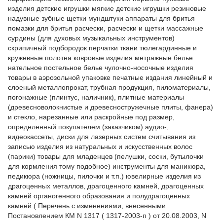
изделия детские игрушки мягкие детские игрушки резиновые
надувные зубные щетки мундштуки аппараты для бритья
помазки для бритья расчески, расчески и щетки массажные
сурдины (для духовых музыкальных инструментов)
скрипичный подбородок перчатки ткани тюлегардинные и
кружевные полотна ковровые изделия метражные белье
нательное постельное белье чулочно-носочные изделия
товары в аэрозольной упаковке печатные издания линейный и
слоеный металлопрокат, трубная продукция, пиломатериалы,
погонажные (плинтус, наличник), плитные материалы
(древесноволокнистые и древесностружечные плиты, фанера)
и стекло, нарезанные или раскройные под размер,
определенный покупателем (заказчиком) аудио-,
видеокассеты, диски для лазерных систем считывания из
записью изделия из натуральных и искусственных волос
(парики) товары для младенцев (пелушки, соски, бутылочки
для кормления тому подобное) инструменты для маникюра,
педикюра (ножницы, пилочки и т.п.) ювелирные изделия из
драгоценных металлов, драгоценного камней, драгоценных
камней органогенного образования и полудрагоценных
камней ( Перечень с изменениями, внесенными
Постановлением КМ N 1317 ( 1317-2003-п ) от 20.08.2003, N