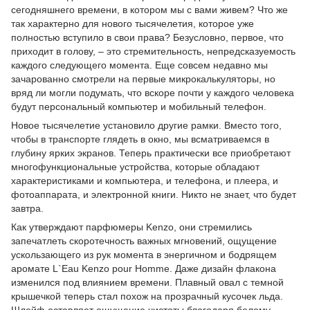
сегодняшнего времени, в котором мы с вами живем? Что же
так характерно для нового тысячелетия, которое уже
полностью вступило в свои права? Безусловно, первое, что
приходит в голову, – это стремительность, непредсказуемость
каждого следующего момента. Еще совсем недавно мы
зачарованно смотрели на первые микрокалькуляторы, но
вряд ли могли подумать, что вскоре почти у каждого человека
будут персональный компьютер и мобильный телефон.
Новое тысячелетие установило другие рамки. Вместо того,
чтобы в транспорте глядеть в окно, мы всматриваемся в
глубину ярких экранов. Теперь практически все приобретают
многофункциональные устройства, которые обладают
характеристиками и компьютера, и телефона, и плеера, и
фотоаппарата, и электронной книги. Никто не знает, что будет
завтра.
Как утверждают парфюмеры Kenzo, они стремились
запечатлеть скоротечность важных мгновений, ощущение
ускользающего из рук момента в энергичном и бодрящем
аромате L`Eau Kenzo pour Homme. Даже дизайн флакона
изменился под влиянием времени. Плавный овал с темной
крышечкой теперь стал похож на прозрачный кусочек льда.
Шлейф оставляет ощущение чистоты благодаря белому