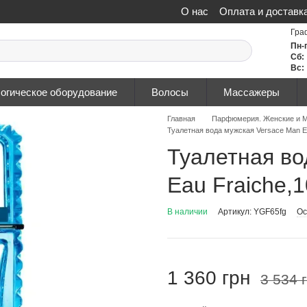
О нас
Оплата и доставк
Политика конфиденциа
Гра
Пн-
Сб:
Вс:
огическое оборудование
Волосы
Массажеры
Главная
Парфюмерия. Женские и М
Туалетная вода мужская Versace Man Ea
Туалетная во
Eau Fraiche,1
В наличии
Артикул: YGF65fg
Ос
1 360 грн
3 534 