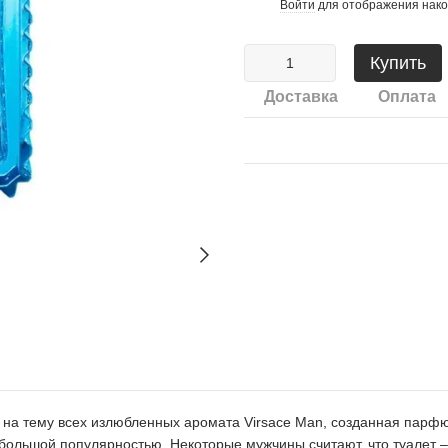
Войти
для отображения нако
%
Купить
Доставка
Оплата
ия на тему всех излюбленных аромата Virsace Man, созданная парф
большой популярностью. Некоторые мужчины считают, что туалет –