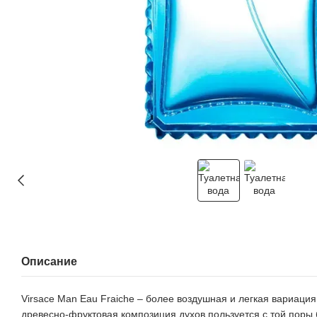
Описание
Virsace Man Eau Fraiche – более воздушная и легкая вариац
древесно-фруктовая композиция духов пользуется с той поры 