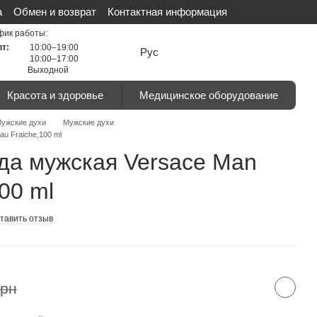
а
Обмен и возврат
Контактная информация
льности
Сертификаты
Отзывы о магазине
фик работы:
пт:
10:00–19:00
Рус
10:00–17:00
Выходной
Красота и здоровье
Медицинское оборудование
ужские духи
Мужские духи
u Fraiche,100 ml
да мужская Versace Man
00 ml
тавить отзыв
грн