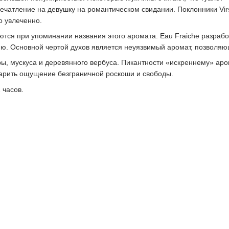
печатление на девушку на романтическом свидании. Поклонники Vi
о увлеченно.
ются при упоминании названия этого аромата. Eau Fraiche разрабо
. Основной чертой духов является неуязвимый аромат, позволяющ
, мускуса и деревянного вербуса. Пикантности «искреннему» аром
дарить ощущение безграничной роскоши и свободы.
 часов.