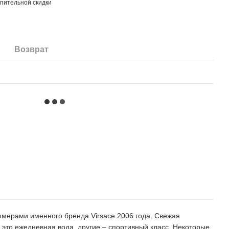
пительной скидки
Возврат
юмерами именного бренда Virsace 2006 года. Свежая
 это ежедневная вода, другие – спортивный класс. Некоторые