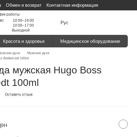
а
Обмен и возврат
Контактная информация
льности
Сертификаты
Отзывы о магазине
фик работы:
пт:
10:00–19:00
Рус
10:00–17:00
Выходной
Красота и здоровье
Медицинское оборудование
ужские духи
Мужские духи
 Bottled edt 100ml
да мужская Hugo Boss
edt 100ml
8
Оставить отзыв
грн