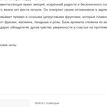
 квинтэссенция ярких эмоций, искренней радости и бесконечного с
го жизни нет места печали. Он покоряет своим оптимизмом и зар
вывает яркими и сочными цитрусовыми фруктами, которые плавно 
от фрезии, жасмина, ландыша и розы. База аромата сложена из акк
дарит обладателю духов чувство уверенности и счастья на протяже
рские ноты
Войти с помощью