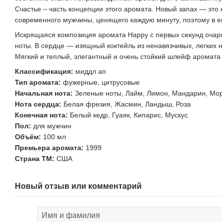
Счастье – часть концепции этого аромата. Новый запах — это
современного мужчины, ценящего каждую минуту, поэтому в е
Искрящаяся композиция аромата Happy с первых секунд очаро
ноты. В сердце — изящный коктейль из ненавязчивых, легких н
Мягкий и теплый, элегантный и очень стойкий шлейф аромата 
Классификация:
миддл ап
Тип аромата:
фужерные, цитрусовые
Начальная нота:
Зеленые ноты, Лайм, Лимон, Мандарин, Мо
Нота сердца:
Белая фрезия, Жасмин, Ландыш, Роза
Конечная нота:
Белый кедр, Гуаяк, Кипарис, Мускус
Пол:
для мужчин
Объём:
100 мл
Премьера аромата:
1999
Страна ТМ:
США
Новый отзыв или комментарий