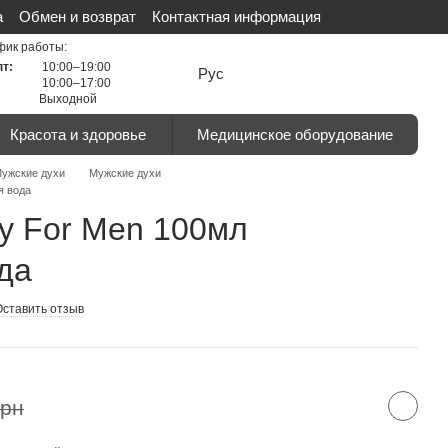
а
Обмен и возврат
Контактная информация
льности
Сертификаты
Отзывы о магазине
фик работы:
пт:
10:00–19:00
Рус
10:00–17:00
Выходной
Красота и здоровье
Медицинское оборудование
ужские духи
Мужские духи
я вода
py For Men 100мл
да
Оставить отзыв
грн