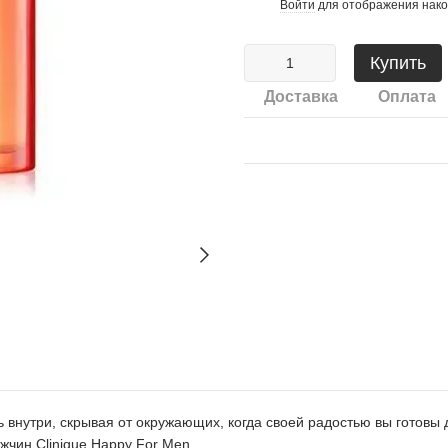
Войти
для отображения нако
%
Купить
Доставка
Оплата
ть внутри, скрывая от окружающих, когда своей радостью вы готов
чин Clіnіquе Happy For Men.