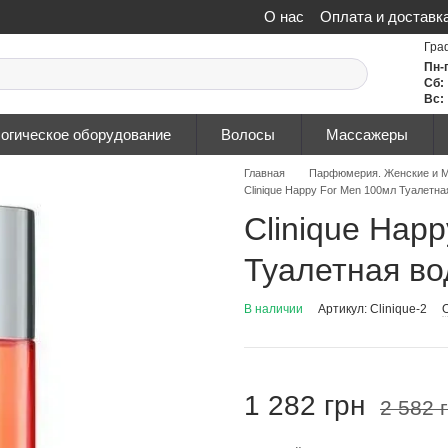
О нас
Оплата и доставк
Политика конфиденциа
Гра
Пн-
Сб:
Вс:
огическое оборудование
Волосы
Массажеры
Главная
Парфюмерия. Женские и М
Сlіnіquе Happy For Men 100мл Туалетна
Сlіnіquе Hap
Туалетная во
В наличии
Артикул: Clinique-2
1 282 грн
2 582 