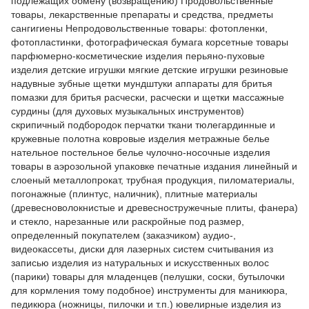
подлежащих обмену (возвращению) Продовольственные
товары, лекарственные препараты и средства, предметы
сангигиены Непродовольственные товары: фотопленки,
фотопластинки, фотографическая бумага корсетные товары
парфюмерно-косметические изделия перьяно-пуховые
изделия детские игрушки мягкие детские игрушки резиновые
надувные зубные щетки мундштуки аппараты для бритья
помазки для бритья расчески, расчески и щетки массажные
сурдины (для духовых музыкальных инструментов)
скрипичный подбородок перчатки ткани тюлегардинные и
кружевные полотна ковровые изделия метражные белье
нательное постельное белье чулочно-носочные изделия
товары в аэрозольной упаковке печатные издания линейный и
слоеный металлопрокат, трубная продукция, пиломатериалы,
погонажные (плинтус, наличник), плитные материалы
(древесноволокнистые и древесностружечные плиты, фанера)
и стекло, нарезанные или раскройные под размер,
определенный покупателем (заказчиком) аудио-,
видеокассеты, диски для лазерных систем считывания из
записью изделия из натуральных и искусственных волос
(парики) товары для младенцев (пелушки, соски, бутылочки
для кормления тому подобное) инструменты для маникюра,
педикюра (ножницы, пилочки и т.п.) ювелирные изделия из