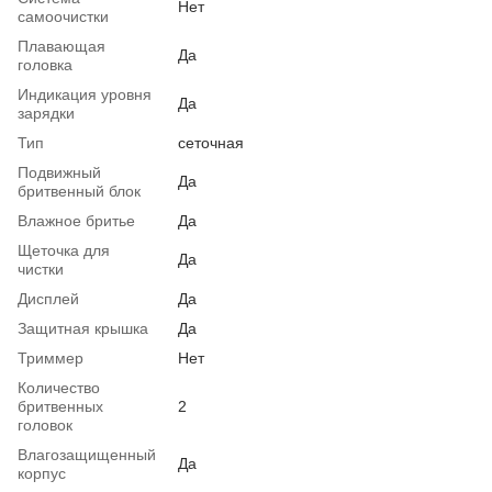
Нет
самоочистки
Плавающая
Да
головка
Индикация уровня
Да
зарядки
Тип
сеточная
Подвижный
Да
бритвенный блок
Влажное бритье
Да
Щеточка для
Да
чистки
Дисплей
Да
Защитная крышка
Да
Триммер
Нет
Количество
бритвенных
2
головок
Влагозащищенный
Да
корпус