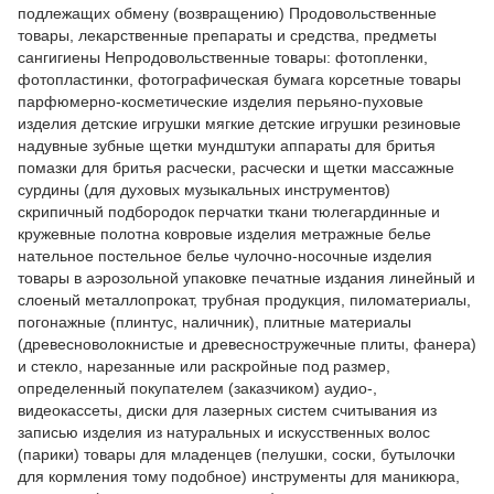
подлежащих обмену (возвращению) Продовольственные
товары, лекарственные препараты и средства, предметы
сангигиены Непродовольственные товары: фотопленки,
фотопластинки, фотографическая бумага корсетные товары
парфюмерно-косметические изделия перьяно-пуховые
изделия детские игрушки мягкие детские игрушки резиновые
надувные зубные щетки мундштуки аппараты для бритья
помазки для бритья расчески, расчески и щетки массажные
сурдины (для духовых музыкальных инструментов)
скрипичный подбородок перчатки ткани тюлегардинные и
кружевные полотна ковровые изделия метражные белье
нательное постельное белье чулочно-носочные изделия
товары в аэрозольной упаковке печатные издания линейный и
слоеный металлопрокат, трубная продукция, пиломатериалы,
погонажные (плинтус, наличник), плитные материалы
(древесноволокнистые и древесностружечные плиты, фанера)
и стекло, нарезанные или раскройные под размер,
определенный покупателем (заказчиком) аудио-,
видеокассеты, диски для лазерных систем считывания из
записью изделия из натуральных и искусственных волос
(парики) товары для младенцев (пелушки, соски, бутылочки
для кормления тому подобное) инструменты для маникюра,