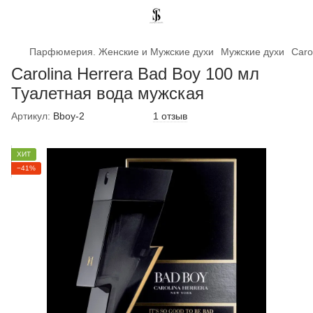
Парфюмерия. Женские и Мужские духи
Мужские духи
Саrо
Саrоlіnа Неrrеrа Bаd Воу 100 мл
Туалетная вода мужская
Артикул:
Bboy-2
1 отзыв
ХИТ
−41%