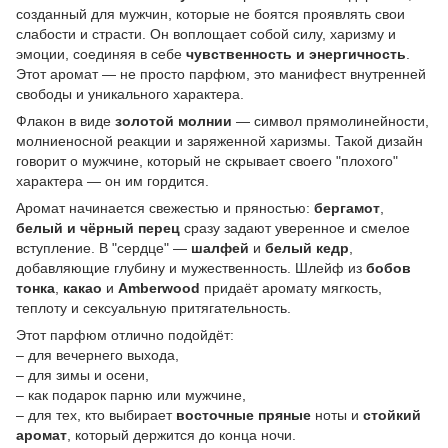
созданный для мужчин, которые не боятся проявлять свои
слабости и страсти. Он воплощает собой силу, харизму и
эмоции, соединяя в себе
чувственность и энергичность
.
Этот аромат — не просто парфюм, это манифест внутренней
свободы и уникального характера.
Флакон в виде
золотой молнии
— символ прямолинейности,
молниеносной реакции и заряженной харизмы. Такой дизайн
говорит о мужчине, который не скрывает своего "плохого"
характера — он им гордится.
Аромат начинается свежестью и пряностью:
бергамот
,
белый и чёрный перец
сразу задают уверенное и смелое
вступление. В "сердце" —
шалфей
и
белый кедр
,
добавляющие глубину и мужественность. Шлейф из
бобов
тонка
,
какао
и
Amberwood
придаёт аромату мягкость,
теплоту и сексуальную притягательность.
Этот парфюм отлично подойдёт:
– для вечернего выхода,
– для зимы и осени,
– как подарок парню или мужчине,
– для тех, кто выбирает
восточные пряные
ноты и
стойкий
аромат
, который держится до конца ночи.