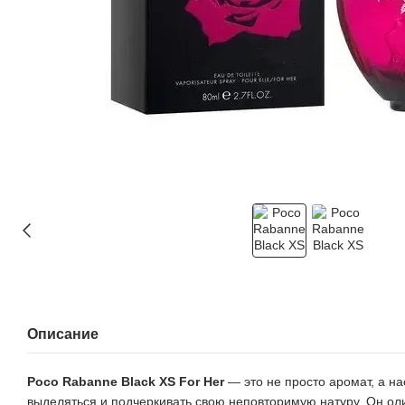
Описание
Pоcо Rаbаnnе Black XS For Her
— это не просто аромат, а н
выделяться и подчеркивать свою неповторимую натуру. Он оли