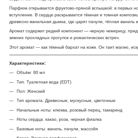
Парфюм открывается фруктово-пряной вспышкой: в первых нот
вступление. В сердце раскрывается тёмная и томная композици
древесно-ванильная дымка, где царят пачули, тёплая ваниль 
Аромат содержит редкий компонент — черную чемерицу, прид
зимних прохладных прогулок и романтических встреч.
Этот аромат — как тёмный бархат на коже. Он таит магию, ис
Характеристики:
Объём: 80 мл
Тип: Туалетная вода (EDT)
Пол: Женский
Тип аромата: Древесные, мускусные, цветочные
Начальные ноты: клюква, розовый перец, тамаринд
Ноты сердца: какао, роза, черная фиалка
Базовые ноты: ваниль, пачули, массойя
Класс: Элитная парфюмерия