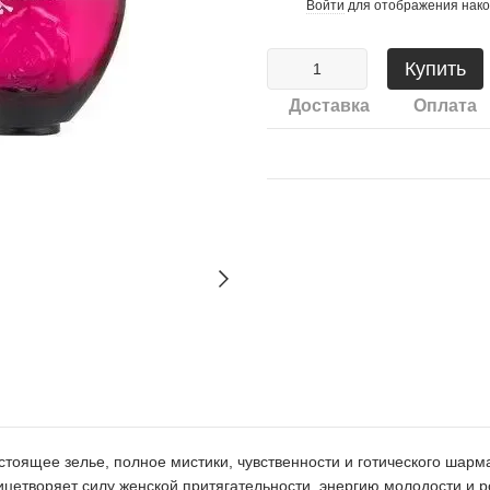
Войти
для отображения нако
%
Купить
Доставка
Оплата
астоящее зелье, полное мистики, чувственности и готического ша
цетворяет силу женской притягательности, энергию молодости и р