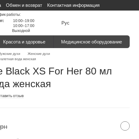
а
Обмен и возврат
Контактная информация
льности
Сертификаты
Отзывы о магазине
фик работы:
пт:
10:00–19:00
Рус
10:00–17:00
Выходной
Красота и здоровье
Медицинское оборудование
ужские духи
Женские духи
Туалетная вода женская
 Black XS For Her 80 мл
да женская
тавить отзыв
грн