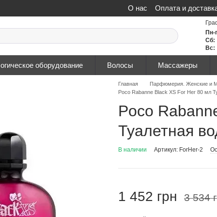
О нас
Оплата и доставк
Политика конфиденциа
Гра
Пн-
Сб:
Вс:
огическое оборудование
Волосы
Массажеры
Главная
Парфюмерия. Женские и М
Pоcо Rаbаnnе Black XS For Her 80 мл 
Pоcо Rаbаnnе
Туалетная во
В наличии
Артикул: ForHer-2
Ос
1 452 грн
3 534 