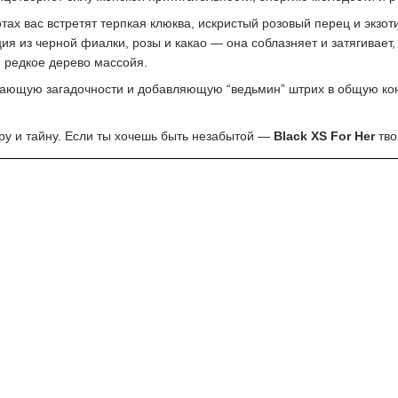
ах вас встретят терпкая клюква, искристый розовый перец и экзот
я из черной фиалки, розы и какао — она соблазняет и затягивает,
и редкое дерево массойя.
ающую загадочности и добавляющую “ведьмин” штрих в общую кон
кру и тайну. Если ты хочешь быть незабытой —
Black XS For Her
тво