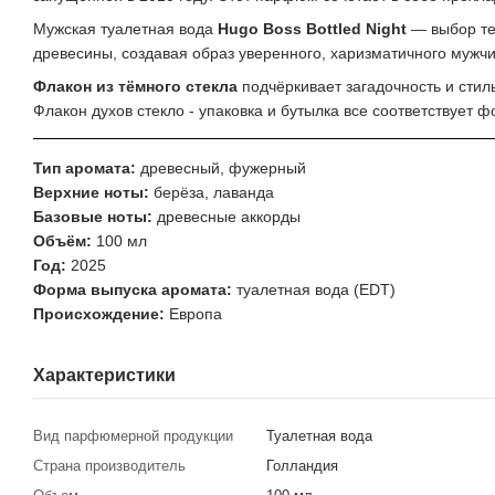
Мужская туалетная вода
Нugо Bоѕѕ Bottled Night
— выбор тех
древесины, создавая образ уверенного, харизматичного мужчи
Флакон из тёмного стекла
подчёркивает загадочность и стиль
Флакон духов стекло - упаковка и бутылка все соответствует фо
Тип аромата:
древесный, фужерный
Верхние ноты:
берёза, лаванда
Базовые ноты:
древесные аккорды
Объём:
100 мл
Год:
2025
Форма выпуска аромата:
туалетная вода (EDT)
Происхождение:
Европа
Характеристики
Вид парфюмерной продукции
Туалетная вода
Страна производитель
Голландия