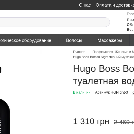
О нас
Оплата и доставк
Политика конфиденциа
Гра
Пн-
Сб:
Вс:
огическое оборудование
Волосы
Массажеры
Главная
Парфюмерия. Женские и М
Нugо Bоѕѕ Bottled Night черный мужска
Нugо Bоѕѕ Bo
туалетная во
В наличии
Артикул: HGNight-3
1 310 грн
2 469 