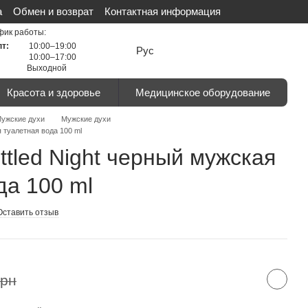
а
Обмен и возврат
Контактная информация
льности
Сертификаты
Отзывы о магазине
фик работы:
пт:
10:00–19:00
Рус
10:00–17:00
Выходной
Красота и здоровье
Медицинское оборудование
ужские духи
Мужские духи
я туалетная вода 100 ml
ttled Night черный мужская
да 100 ml
Оставить отзыв
грн