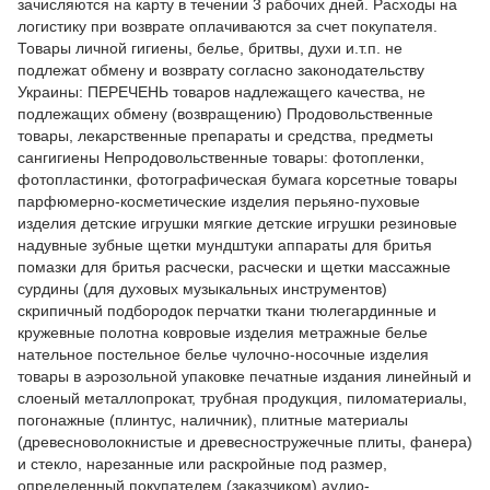
зачисляются на карту в течении 3 рабочих дней. Расходы на
логистику при возврате оплачиваются за счет покупателя.
Товары личной гигиены, белье, бритвы, духи и.т.п. не
подлежат обмену и возврату согласно законодательству
Украины: ПЕРЕЧЕНЬ товаров надлежащего качества, не
подлежащих обмену (возвращению) Продовольственные
товары, лекарственные препараты и средства, предметы
сангигиены Непродовольственные товары: фотопленки,
фотопластинки, фотографическая бумага корсетные товары
парфюмерно-косметические изделия перьяно-пуховые
изделия детские игрушки мягкие детские игрушки резиновые
надувные зубные щетки мундштуки аппараты для бритья
помазки для бритья расчески, расчески и щетки массажные
сурдины (для духовых музыкальных инструментов)
скрипичный подбородок перчатки ткани тюлегардинные и
кружевные полотна ковровые изделия метражные белье
нательное постельное белье чулочно-носочные изделия
товары в аэрозольной упаковке печатные издания линейный и
слоеный металлопрокат, трубная продукция, пиломатериалы,
погонажные (плинтус, наличник), плитные материалы
(древесноволокнистые и древесностружечные плиты, фанера)
и стекло, нарезанные или раскройные под размер,
определенный покупателем (заказчиком) аудио-,