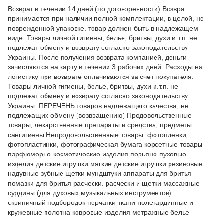
Возврат в течении 14 дней (по договоренности) Возврат
принимается при наличии полной комплектации, в целой, не
поврежденной упаковке, товар должен быть в надлежащем
виде. Товары личной гигиены, белье, бритвы, духи и.т.п. не
подлежат обмену и возврату согласно законодательству
Украины. После получения возврата компанией, деньги
зачисляются на карту в течении 3 рабочих дней. Расходы на
логистику при возврате оплачиваются за счет покупателя.
Товары личной гигиены, белье, бритвы, духи и.т.п. не
подлежат обмену и возврату согласно законодательству
Украины: ПЕРЕЧЕНЬ товаров надлежащего качества, не
подлежащих обмену (возвращению) Продовольственные
товары, лекарственные препараты и средства, предметы
сангигиены Непродовольственные товары: фотопленки,
фотопластинки, фотографическая бумага корсетные товары
парфюмерно-косметические изделия перьяно-пуховые
изделия детские игрушки мягкие детские игрушки резиновые
надувные зубные щетки мундштуки аппараты для бритья
помазки для бритья расчески, расчески и щетки массажные
сурдины (для духовых музыкальных инструментов)
скрипичный подбородок перчатки ткани тюлегардинные и
кружевные полотна ковровые изделия метражные белье