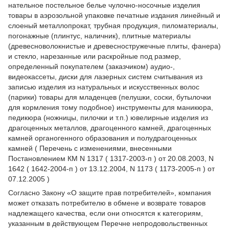
нательное постельное белье чулочно-носочные изделия
товары в аэрозольной упаковке печатные издания линейный и
слоеный металлопрокат, трубная продукция, пиломатериалы,
погонажные (плинтус, наличник), плитные материалы
(древесноволокнистые и древесностружечные плиты, фанера)
и стекло, нарезанные или раскройные под размер,
определенный покупателем (заказчиком) аудио-,
видеокассеты, диски для лазерных систем считывания из
записью изделия из натуральных и искусственных волос
(парики) товары для младенцев (пелушки, соски, бутылочки
для кормления тому подобное) инструменты для маникюра,
педикюра (ножницы, пилочки и т.п.) ювелирные изделия из
драгоценных металлов, драгоценного камней, драгоценных
камней органогенного образования и полудрагоценных
камней ( Перечень с изменениями, внесенными
Постановлением КМ N 1317 ( 1317-2003-п ) от 20.08.2003, N
1642 ( 1642-2004-п ) от 13.12.2004, N 1173 ( 1173-2005-п ) от
07.12.2005 )
Согласно Закону
«О защите прав потребителей»
, компания
может отказать потребителю в обмене и возврате товаров
надлежащего качества, если они относятся к категориям,
указанным в действующем
Перечне непродовольственных