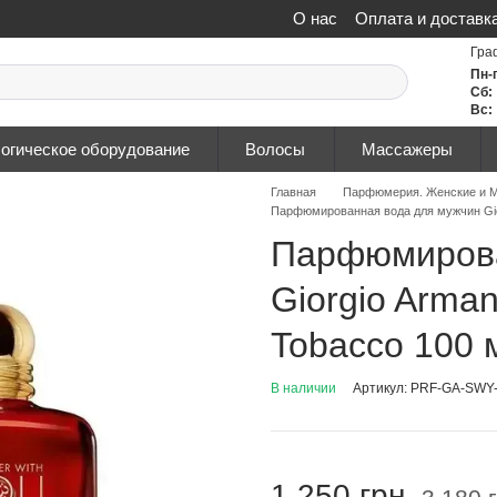
О нас
Оплата и доставк
Политика конфиденциа
Гра
Пн-
Сб:
Вс:
огическое оборудование
Волосы
Массажеры
Главная
Парфюмерия. Женские и М
Парфюмированная вода для мужчин Giorg
Парфюмирова
Giorgio Arman
Tobacco 100 
В наличии
Артикул: PRF-GA-SWY
1 250 грн