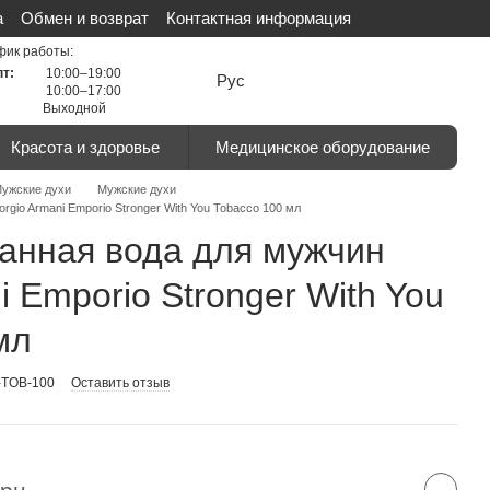
а
Обмен и возврат
Контактная информация
льности
Сертификаты
Отзывы о магазине
фик работы:
пт:
10:00–19:00
Рус
10:00–17:00
Выходной
Красота и здоровье
Медицинское оборудование
ужские духи
Мужские духи
io Armani Emporio Stronger With You Tobacco 100 мл
нная вода для мужчин
i Emporio Stronger With You
мл
-TOB-100
Оставить отзыв