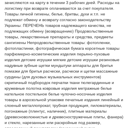
зачисляются на карту в течении 3 рабочих дней. Расходы на
логистику при возврате оплачиваются за счет покупателя.
Товары личной гигиены, белье, бритвы, духи и.т.п. не
подлежат обмену и возврату согласно законодательству
Украины: ПЕРЕЧЕНЬ товаров надлежащего качества, не
подлежащих обмену (возвращению) Продовольственные
товары, лекарственные препараты и средства, предметы
сангигиены Непродовольственные товары: фотопленки,
фотопластинки, фотографическая бумага корсетные товары
парфюмерно-косметические изделия перьяно-пуховые
изделия детские игрушки мягкие детские игрушки резиновые
надувные зубные щетки мундштуки аппараты для бритья
помазки для бритья расчески, расчески и щетки массажные
сурдины (для духовых музыкальных инструментов)
скрипичный подбородок перчатки ткани тюлегардинные и
кружевные полотна ковровые изделия метражные белье
нательное постельное белье чулочно-носочные изделия
товары в аэрозольной упаковке печатные издания линейный и
слоеный металлопрокат, трубная продукция, пиломатериалы,
погонажные (плинтус, наличник), плитные материалы
(древесноволокнистые и древесностружечные плиты, фанера)
и стекло, нарезанные или раскройные под размер,