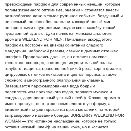
превосходный парфюм для современных женщин, которые
полны жизненного оптимизма, энергии и стремятся внести
разнообразие даже в самое рутинное событие. Воздушный и
невесомый, он способен наполнить каждый новый миг
невероятными ощущениями, окутав свою хозяйку тонкой
чувственной вуалью. Духи являются женским аналогом
аромата WEEKEND FOR MEN. Начальный аккорд этого
парфюма построен на дивном сочетании сладкого
мандарина, неброской резеды, свежих и дымных оттенках
шалфея. Продолжаясь дальше, он оголяет нам свое
трепетное «сердце», состоящее из упоительной волны
голубого гиацинта, нравственной дикой розы, корня фиалки,
цитрусовых оттенков нектарина и цветов персика, а также
сложного и многогранного благоухания цикламена.
Завершается парфюмированная вода бодрым
переплетением прохладного кедра, терпкого мускуса и
сандала, даря роскошный уютный шлейф. Флакон аромата
имеет простую, но в то же время элегантную форму, а
«изюминкой» служит крышечка цвета металлик, на которой
выгравировано название бренда. BURBERRY WEEKEND FOR
WOMAN — это истинное наслаждение, которое не только
оставит нежный шлейф на вашей коже, но и коснется