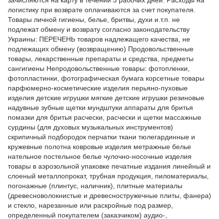
логистику при возврате оплачиваются за счет покупателя.
Товары личной гигиены, белье, бритвы, духи и.т.п. не
подлежат обмену и возврату согласно законодательству
Украины: ПЕРЕЧЕНЬ товаров надлежащего качества, не
подлежащих обмену (возвращению) Продовольственные
товары, лекарственные препараты и средства, предметы
сангигиены Непродовольственные товары: фотопленки,
фотопластинки, фотографическая бумага корсетные товары
парфюмерно-косметические изделия перьяно-пуховые
изделия детские игрушки мягкие детские игрушки резиновые
надувные зубные щетки мундштуки аппараты для бритья
помазки для бритья расчески, расчески и щетки массажные
сурдины (для духовых музыкальных инструментов)
скрипичный подбородок перчатки ткани тюлегардинные и
кружевные полотна ковровые изделия метражные белье
нательное постельное белье чулочно-носочные изделия
товары в аэрозольной упаковке печатные издания линейный и
слоеный металлопрокат, трубная продукция, пиломатериалы,
погонажные (плинтус, наличник), плитные материалы
(древесноволокнистые и древесностружечные плиты, фанера)
и стекло, нарезанные или раскройные под размер,
определенный покупателем (заказчиком) аудио-,