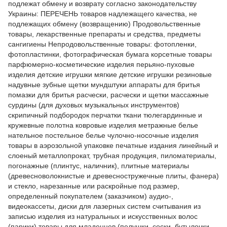
подлежат обмену и возврату согласно законодательству
Украины: ПЕРЕЧЕНЬ товаров надлежащего качества, не
подлежащих обмену (возвращению) Продовольственные
товары, лекарственные препараты и средства, предметы
сангигиены Непродовольственные товары: фотопленки,
фотопластинки, фотографическая бумага корсетные товары
парфюмерно-косметические изделия перьяно-пуховые
изделия детские игрушки мягкие детские игрушки резиновые
надувные зубные щетки мундштуки аппараты для бритья
помазки для бритья расчески, расчески и щетки массажные
сурдины (для духовых музыкальных инструментов)
скрипичный подбородок перчатки ткани тюлегардинные и
кружевные полотна ковровые изделия метражные белье
нательное постельное белье чулочно-носочные изделия
товары в аэрозольной упаковке печатные издания линейный и
слоеный металлопрокат, трубная продукция, пиломатериалы,
погонажные (плинтус, наличник), плитные материалы
(древесноволокнистые и древесностружечные плиты, фанера)
и стекло, нарезанные или раскройные под размер,
определенный покупателем (заказчиком) аудио-,
видеокассеты, диски для лазерных систем считывания из
записью изделия из натуральных и искусственных волос
(парики) товары для младенцев (пелушки, соски, бутылочки