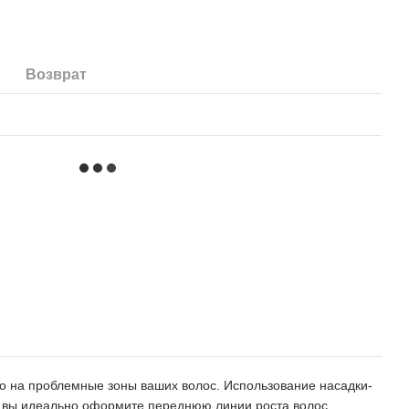
Возврат
во на проблемные зоны ваших волос. Использование насадки-
ю,вы идеально оформите переднюю линии роста волос.