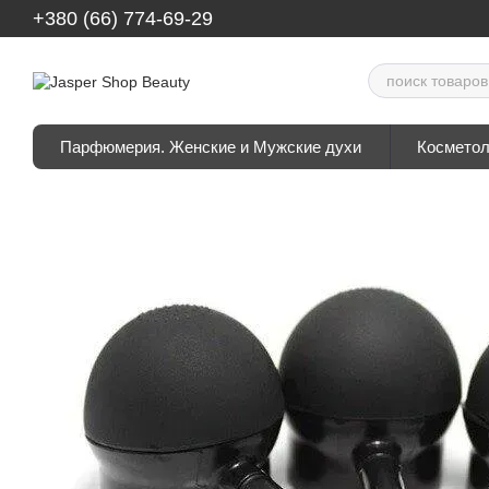
Перейти к основному контенту
+380 (66) 774-69-29
Парфюмерия. Женские и Мужские духи
Косметол