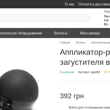
О нас
Оплата и доставк
Политика конфиденциа
Гра
Пн-
Сб:
Вс:
огическое оборудование
Волосы
Массажеры
Главная
Волосы
Аппликатор-ра
Аппликатор-
загустителя в
В наличии
Артикул: appt09
392 грн
Войти
для отображения нако
%