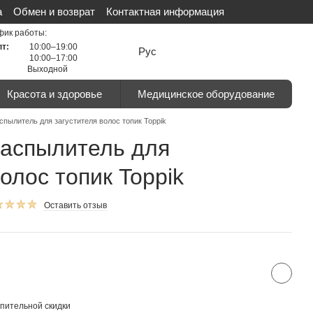
а
Обмен и возврат
Контактная информация
льности
Сертификаты
Отзывы о магазине
фик работы:
пт:
10:00–19:00
Рус
10:00–17:00
Выходной
Красота и здоровье
Медицинское оборудование
спылитель для загустителя волос топик Toppik
распылитель для
олос топик Toppik
Оставить отзыв
пительной скидки