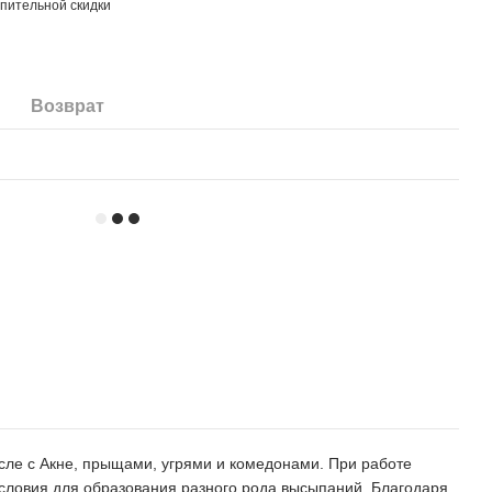
пительной скидки
Возврат
сле с Акне, прыщами, угрями и комедонами. При работе
словия для образования разного рода высыпаний. Благодаря,