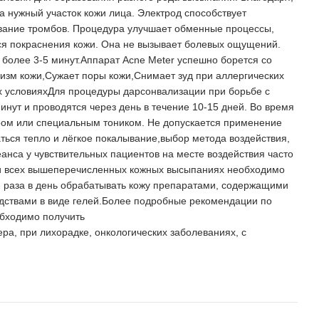
на нужный участок кожи лица. Электрод способствует
ование тромбов. Процедура улучшает обменные процессы,
тся покраснения кожи. Она не вызывает болевых ощущений.
более 3-5 минут.Аппарат Acne Meter успешно борется со
зм кожи,Сужает поры кожи,Снимает зуд при аллергических
х условияхДля процедуры дарсонвализации при борьбе с
нут и проводятся через день в течение 10-15 дней. Во время
ром или специальным тоником. Не допускается применение
ться тепло и лёгкое покалывание,выбор метода воздействия,
еанса у чувствительных пациентов на месте воздействия часто
при всех вышеперечисленных кожных высыпаниях необходимо
2 раза в день обрабатывать кожу препаратами, содержащими
едствами в виде гелей.Более подробные рекомендации по
обходимо получить
а, при лихорадке, онкологических заболеваниях, с