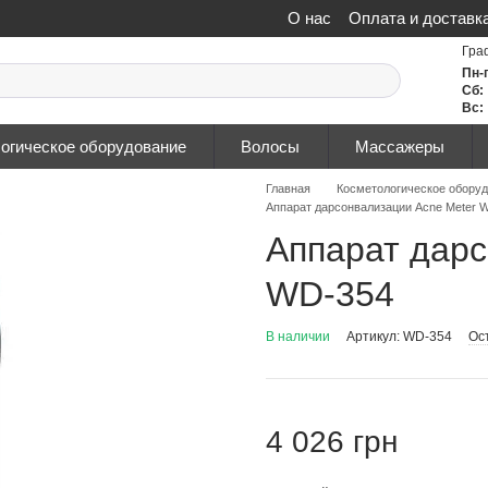
О нас
Оплата и доставк
Политика конфиденциа
Гра
Пн-
Сб:
Вс:
огическое оборудование
Волосы
Массажеры
Главная
Косметологическое обору
Аппарат дарсонвализации Acne Meter 
Аппарат дарс
WD-354
В наличии
Артикул: WD-354
Ос
4 026 грн