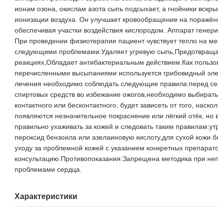
ионам озона, окислам азота сыпь подсыхает, а гнойники вскры
ионизации воздуха. Он улучшает кровообращение на поражён
обеспечивая участки воздействия кислородом. Аппарат генер
При проведении физиотерапии пациент чувствует тепло на ме
следующими проблемами:Удаляет угревую сыпь,Предотвращает
реакциях,Обладает антибактериальным действием.Как пользов
перечисленными высыпаниями используется грибовидный электр
лечения необходимо соблюдать следующие правила:перед сеа
спиртовых средств во избежание ожогов,необходимо выбирать
контактного или бесконтактного, будет зависеть от того, нас
появляются незначительное покраснение или лёгкий отёк, н
правильно ухаживать за кожей и следовать таким правилам:у
пероксид бензоила или азелаиновую кислоту,для сухой кожи 
уходу за проблемной кожей с указанием конкретных препарато
консультацию.Противопоказания:Запрещена методика при непе
проблемами сердца.
Характеристики