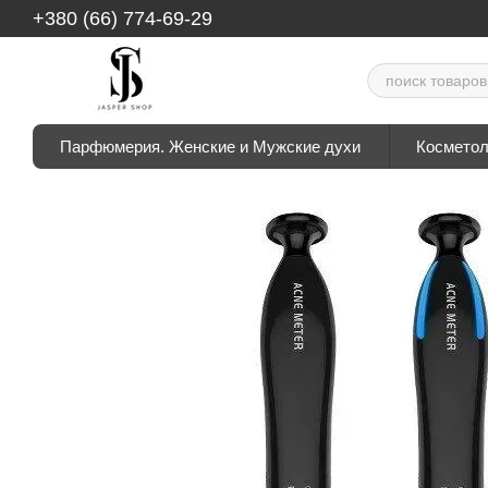
Перейти к основному контенту
+380 (66) 774-69-29
Парфюмерия. Женские и Мужские духи
Косметол