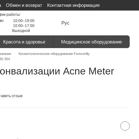
а
Обмен и возврат
Контактная информация
льности
Сертификаты
Отзывы о магазине
фик работы:
пт:
10:00–19:00
Рус
10:00–17:00
Выходной
Красота и здоровье
Медицинское оборудование
дование
Косметологическое оборудование Foreverlily
WD-354
онвализации Acne Meter
тавить отзыв