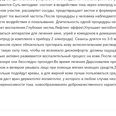
ваются.Суть методики: состоит в воздействии тока через электрод 
ном участке, расширяет сосуды, предотвращает застои и формир
ирует ток высокой частоты.После процедуры у человека наблюдаю
сте воздействия и покалывание. Длительность одной процедуры не 
 воспаление,Глубокая чистка,Лифтинг эффект,Улучшает метоболи
аться аппаратом для лечения акне, угрей и комедонов в домашни
од (в комплекте к прибору 2 электрода). Сеансы длятся по 3-5 ми
нсом нужно обязательно протирать кожу антисептическим раство
 такую силу тока, чтобы не возникало дискомфорта: должны ощуща
колько активно развивается воспалительный процесс на коже.После с
о вскоре они бесследно проходят.Во время лечения Дарсонвалем 
тром и вечером умывать лицо при помощи мягких моющих средств,
больше подойдут кремы, а для жирной кожи лучше пользоваться ср
в даст врач дерматолог-косметолог, у которого в любом случае не
реносимости тока, новообразованиях доброкачественного характер