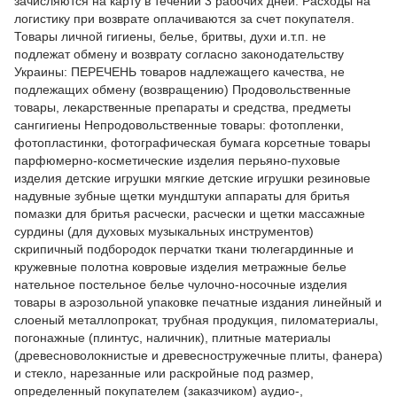
зачисляются на карту в течении 3 рабочих дней. Расходы на
логистику при возврате оплачиваются за счет покупателя.
Товары личной гигиены, белье, бритвы, духи и.т.п. не
подлежат обмену и возврату согласно законодательству
Украины: ПЕРЕЧЕНЬ товаров надлежащего качества, не
подлежащих обмену (возвращению) Продовольственные
товары, лекарственные препараты и средства, предметы
сангигиены Непродовольственные товары: фотопленки,
фотопластинки, фотографическая бумага корсетные товары
парфюмерно-косметические изделия перьяно-пуховые
изделия детские игрушки мягкие детские игрушки резиновые
надувные зубные щетки мундштуки аппараты для бритья
помазки для бритья расчески, расчески и щетки массажные
сурдины (для духовых музыкальных инструментов)
скрипичный подбородок перчатки ткани тюлегардинные и
кружевные полотна ковровые изделия метражные белье
нательное постельное белье чулочно-носочные изделия
товары в аэрозольной упаковке печатные издания линейный и
слоеный металлопрокат, трубная продукция, пиломатериалы,
погонажные (плинтус, наличник), плитные материалы
(древесноволокнистые и древесностружечные плиты, фанера)
и стекло, нарезанные или раскройные под размер,
определенный покупателем (заказчиком) аудио-,