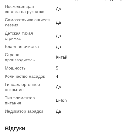
Нескользящая
Да
вставка на рукоятке
Самозатачивающиеся
Да
лезвия
Детская тихая
Да
стрижка
Влажная очистка
Да
Страна
Китай
производитель
Мощность
5
Количество насадок
4
Гипоаллергенное
Да
покрытие
Тип элементов
Li-Ion
питания
Индикатор зарядки
Да
Відгуки