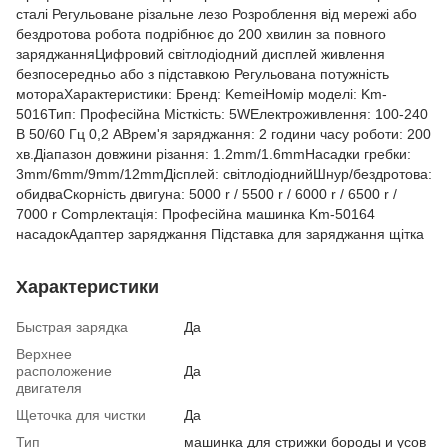
сталі Регульоване різальне лезо Розроблення від мережі або
бездротова робота подрібнює до 200 хвилин за повного
заряджанняЦифровий світлодіодний дисплей живлення
безпосередньо або з підставкою Регульована потужність
мотораХарактеристики: Бренд: KemeiНомір моделі: Km-
5016Тип: Професійна Місткість: 5WЕлектроживлення: 100-240
В 50/60 Гц 0,2 АВрем'я заряджання: 2 години часу роботи: 200
хв.Діапазон довжини різання: 1.2mm/1.6mmНасадки гребки:
3mm/6mm/9mm/12mmДісплей: світлодіоднийШнур/бездротова:
обидваСкорність двигуна: 5000 r / 5500 r / 6000 r / 6500 r /
7000 r Compлектація: Професійна машинка Km-50164
насадокАдаптер заряджання Підставка для заряджання щітка
Характеристики
Быстрая зарядка
Да
Верхнее
расположение
Да
двигателя
Щеточка для чистки
Да
Тип
машинка для стрижки бороды и усов