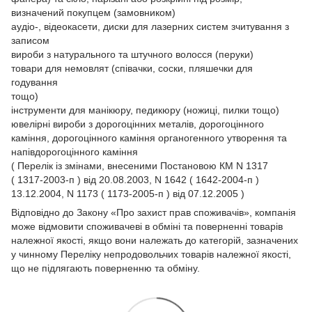
визначений покупцем (замовником)
аудіо-, відеокасети, диски для лазерних систем зчитування з
записом
вироби з натурального та штучного волосся (перуки)
товари для немовлят (співачки, соски, пляшечки для
годування
тощо)
інструменти для манікюру, педикюру (ножиці, пилки тощо)
ювелірні вироби з дорогоцінних металів, дорогоцінного
каміння, дорогоцінного каміння органогенного утворення та
напівдорогоцінного каміння
( Перелік із змінами, внесеними Постановою КМ N 1317
( 1317-2003-п ) від 20.08.2003, N 1642 ( 1642-2004-п )
13.12.2004, N 1173 ( 1173-2005-п ) від 07.12.2005 )
Відповідно до Закону
«Про захист прав споживачів»
, компанія
може відмовити споживачеві в обміні та поверненні товарів
належної якості, якщо вони належать до категорій, зазначених
у чинному
Переліку непродовольчих товарів належної якості,
що не підлягають поверненню та обміну.