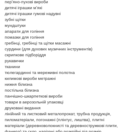
пер'яно-пухові вироби
дитячі іграшки м'які
дитячі іграшки гумові надувні
зубні щітки
мундштуки
апарати для гоління
помазки для гоління
гребінці, гребінці та щітки масажні
сурдини (для духових музичних інструментів)
скрипкове підборіддя
рукавички
тканини
тюлегардинні та мереживні полотна
килимові вироби метражні
нижня білизна
постільна білизна
панчішно-шкарпеткові вироби
товари в аерозольній упаковці
друковані видання
лінійний та листковий металопрокат, трубна продукція,
пиломатеріали, погонажні (плінтус, лиштва), плитні
матеріали (деревноволокнисті та деревностружкові плити,
фанера) та скло, нарізані або розкрійні під розмір,