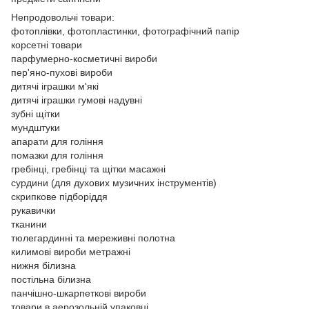
Непродовольчі товари:
фотоплівки, фотопластинки, фотографічний папір
корсетні товари
парфумерно-косметичні вироби
пер'яно-пухові вироби
дитячі іграшки м'які
дитячі іграшки гумові надувні
зубні щітки
мундштуки
апарати для гоління
помазки для гоління
гребінці, гребінці та щітки масажні
сурдини (для духових музичних інструментів)
скрипкове підборіддя
рукавички
тканини
тюлегардинні та мереживні полотна
килимові вироби метражні
нижня білизна
постільна білизна
панчішно-шкарпеткові вироби
товари в аерозольній упаковці