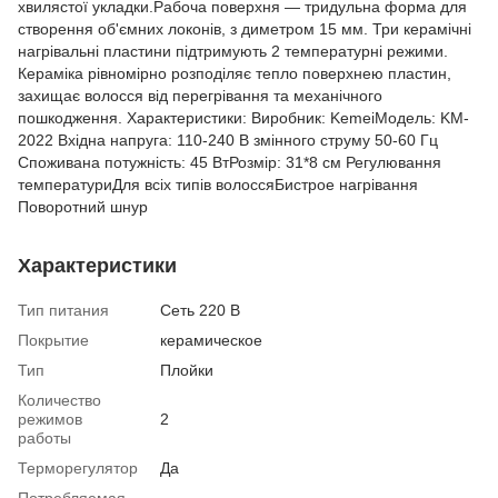
хвилястої укладки.Рабоча поверхня — тридульна форма для
створення об'ємних локонів, з диметром 15 мм. Три керамічні
нагрівальні пластини підтримують 2 температурні режими.
Кераміка рівномірно розподіляє тепло поверхнею пластин,
захищає волосся від перегрівання та механічного
пошкодження. Характеристики: Виробник: KemeiМодель: KM-
2022 Вхідна напруга: 110-240 В змінного струму 50-60 Гц
Споживана потужність: 45 ВтРозмір: 31*8 см Регулювання
температуриДля всіх типів волоссяБистрое нагрівання
Поворотний шнур
Характеристики
Тип питания
Сеть 220 В
Покрытие
керамическое
Тип
Плойки
Количество
режимов
2
работы
Терморегулятор
Да
Потребляемая