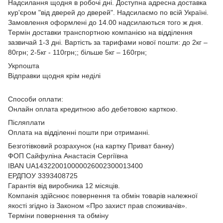
Надсилання щодня в робочі дні. Доступна адресна доставка
кур'єром "від дверей до дверей". Надсилаємо по всій Україні.
Замовлення оформлені до 14.00 надсилаються того ж дня.
Термін доставки транспортною компанією на відділення
зазвичай 1-3 дні. Вартість за тарифами нової пошти: до 2кг –
80грн; 2-5кг - 110грн;; більше 5кг – 160грн;
Укрпошта
Відправки щодня крім неділі
Способи оплати:
Онлайн оплата кредитною або дебетовою карткою.
Післяплати
Оплата на відділенні пошти при отриманні.
Безготівковий розрахунок (на картку Приват банку)
ФОП Сайфуліна Анастасія Сергіївна
IBAN UA143220010000026002300013400
ЕРДПОУ 3393408725
Гарантія від виробника 12 місяців.
Компанія здійснює повернення та обмін товарів належної
якості згідно із Законом
«Про захист прав споживачів»
.
Терміни повернення та обміну