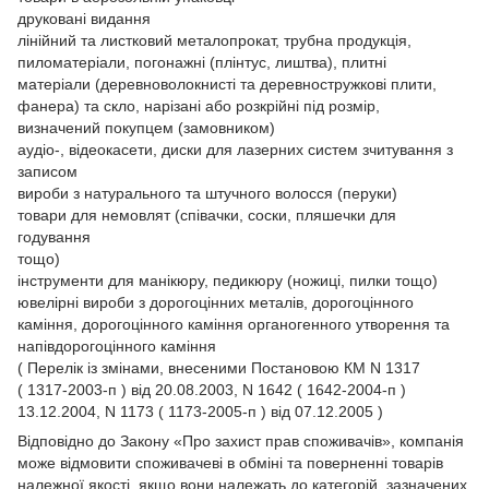
друковані видання
лінійний та листковий металопрокат, трубна продукція,
пиломатеріали, погонажні (плінтус, лиштва), плитні
матеріали (деревноволокнисті та деревностружкові плити,
фанера) та скло, нарізані або розкрійні під розмір,
визначений покупцем (замовником)
аудіо-, відеокасети, диски для лазерних систем зчитування з
записом
вироби з натурального та штучного волосся (перуки)
товари для немовлят (співачки, соски, пляшечки для
годування
тощо)
інструменти для манікюру, педикюру (ножиці, пилки тощо)
ювелірні вироби з дорогоцінних металів, дорогоцінного
каміння, дорогоцінного каміння органогенного утворення та
напівдорогоцінного каміння
( Перелік із змінами, внесеними Постановою КМ N 1317
( 1317-2003-п ) від 20.08.2003, N 1642 ( 1642-2004-п )
13.12.2004, N 1173 ( 1173-2005-п ) від 07.12.2005 )
Відповідно до Закону
«Про захист прав споживачів»
, компанія
може відмовити споживачеві в обміні та поверненні товарів
належної якості, якщо вони належать до категорій, зазначених