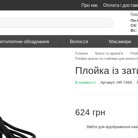
Про нас
Оплата і достав
Політика конфіденційнос
Гра
Пн-
Сб:
Вс:
етологічне обладнання
Волосся
Масажери
Головна
Краса та здоров'я
Плой
Плойки праски та стайлери для волосся
Плойка із за
В наявності
Артикул: HR-746A
624 грн
Увійти
для відображення нак
%