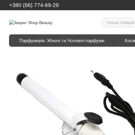
Перейти до основного контенту
+380 (66) 774-69-29
Парфумерія. Жіночі та Чоловічі парфуми
Косм