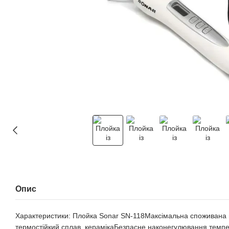
Опис
Характеристики: Плойка Sonar SN-118Максімальна споживана п
термостійкий сплав, керамікаБезпасне наконегулювання темпе