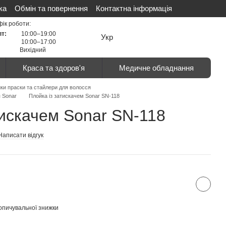
ка
Обмін та повернення
Контактна інформація
ті
Сертифікати
Відгуки про магазин
фік роботи:
пт:
10:00–19:00
Укр
10:00–17:00
Вихідний
Краса та здоров'я
Медичне обладнання
ки праски та стайлери для волосся
 Sonar
Плойка із затискачем Sonar SN-118
тискачем Sonar SN-118
Написати відгук
опичувальної знижки