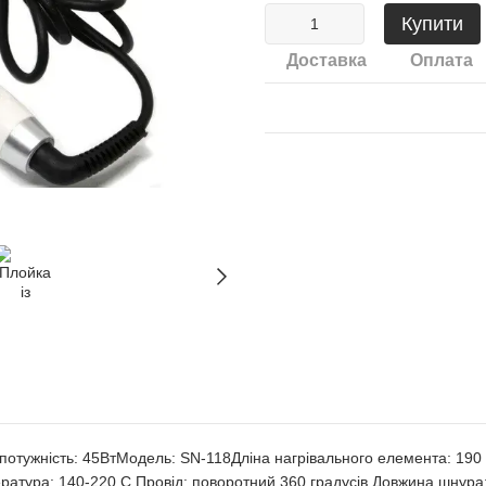
Купити
Доставка
Оплата
отужність: 45ВтМодель: SN-118Дліна нагрівального елемента: 190 
ратура: 140-220 С.Провід: поворотний 360 градусів Довжина шнура