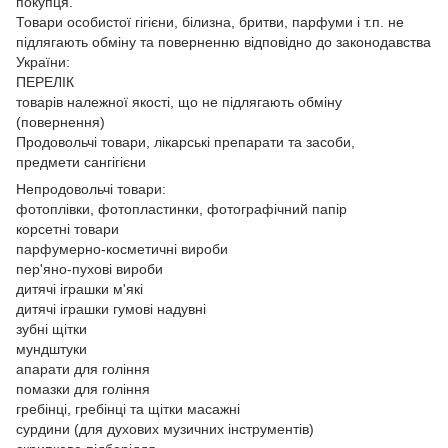
покупця.
Товари особистої гігієни, білизна, бритви, парфуми і т.п. не
підлягають обміну та поверненню відповідно до законодавства
України:
ПЕРЕЛІК
товарів належної якості, що не підлягають обміну
(повернення)
Продовольчі товари, лікарські препарати та засоби,
предмети сангігієни
Непродовольчі товари:
фотоплівки, фотопластинки, фотографічний папір
корсетні товари
парфумерно-косметичні вироби
пер'яно-пухові вироби
дитячі іграшки м'які
дитячі іграшки гумові надувні
зубні щітки
мундштуки
апарати для гоління
помазки для гоління
гребінці, гребінці та щітки масажні
сурдини (для духових музичних інструментів)