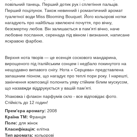
повільний танець. Перший дотик рук і сплетіння пальців.
Перший поцілунок. Також невинний і романтичний аромат
туалетної води Miss Blooming Bouquet. Його кольорові нотки
нагадують про найбільш хвилюючі почуття, про вічну,
безсмертну любов. Він залишається в пам’яті вічно, наче
любовне послання, серенада під вікном і визнання, написане
яскравою фарбою.
Верхня нота творів — це есенція соскового мандарина,
вирощеного під італійським сонцем і недбало покинутого на
нещодавно випавого снігу. Нота « Серцева» представлена
запашним піоном, що нагадує про теплі пори року. І нарешті,
закінчення композиції полонить уяву стійким білим мускусом,
що назавжди віддрукується у вашій пам’яті.
Упаковка і флакон парфумів скло - все відповідає фото.
Стійкість до 12 годин!
Прем’єра аромату:
2008
Країна ТМ:
Франція
Поле:
для жінок
Класифікація:
елітна
Тип аромата:
кольорові