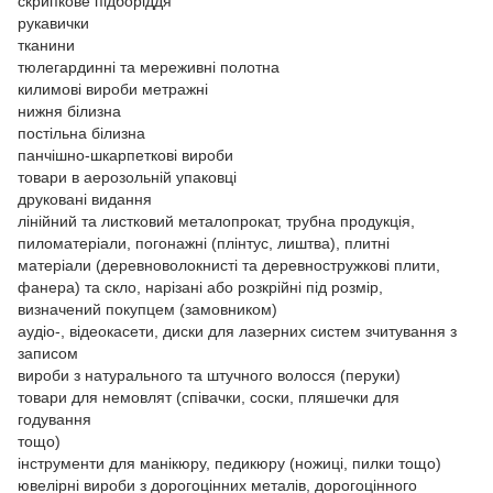
скрипкове підборіддя
рукавички
тканини
тюлегардинні та мереживні полотна
килимові вироби метражні
нижня білизна
постільна білизна
панчішно-шкарпеткові вироби
товари в аерозольній упаковці
друковані видання
лінійний та листковий металопрокат, трубна продукція,
пиломатеріали, погонажні (плінтус, лиштва), плитні
матеріали (деревноволокнисті та деревностружкові плити,
фанера) та скло, нарізані або розкрійні під розмір,
визначений покупцем (замовником)
аудіо-, відеокасети, диски для лазерних систем зчитування з
записом
вироби з натурального та штучного волосся (перуки)
товари для немовлят (співачки, соски, пляшечки для
годування
тощо)
інструменти для манікюру, педикюру (ножиці, пилки тощо)
ювелірні вироби з дорогоцінних металів, дорогоцінного