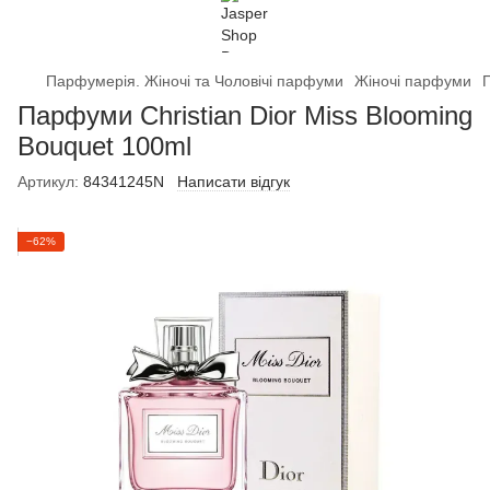
Парфумерія. Жіночі та Чоловічі парфуми
Жіночі парфуми
П
Парфуми Christian Dior Miss Blooming
Bouquet 100ml
Артикул:
84341245N
Написати відгук
−62%