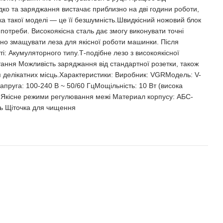
ко та заряджання вистачає приблизно на дві години роботи,
а такої моделі — це її безшумність.Швидкісний ножовий блок
 потреби. Високоякісна сталь дає змогу виконувати точні
чно змащувати леза для якісної роботи машинки. Після
: Акумуляторного типу.Т-подібне лезо з високоякісної
тання Можливість заряджання від стандартної розетки, також
ля делікатних місць.Характеристики: Виробник: VGRМодель: V-
пруга: 100-240 В ~ 50/60 ГцМощільність: 10 Вт (висока
 Якісне режими регулювання межі Материал корпусу: АБС-
ль Щіточка для чищення