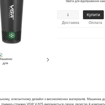
Увійти
для відображення нак
%
Купити
Доставка
Оплата
ому, елегантному дизайні з високоякісних матеріалів. Машинка дл
 тример-стрижка VGR V-925 вирізняється своєю легкістю й компактні