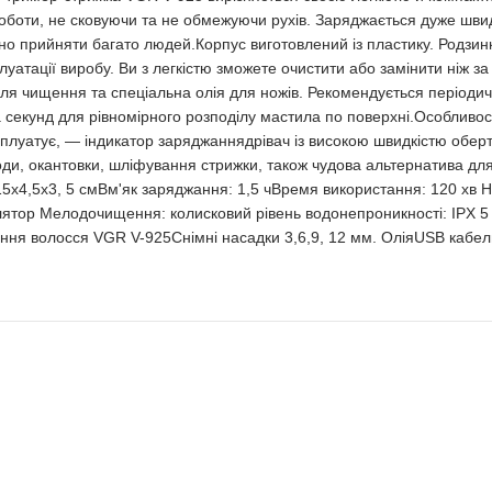
боти, не сковуючи та не обмежуючи рухів. Заряджається дуже швид
о прийняти багато людей.Корпус виготовлений із пластику. Родзинк
луатації виробу. Ви з легкістю зможете очистити або замінити ніж за
для чищення та спеціальна олія для ножів. Рекомендується періоди
екунд для рівномірного розподілу мастила по поверхні.Особливості
сплуатує, — індикатор заряджаннядрівач із високою швидкістю обер
роди, окантовки, шліфування стрижки, також чудова альтернатива д
5х4,5х3, 5 смВм'як заряджання: 1,5 чВремя використання: 120 хв На
ятор Мелодочищення: колисковий рівень водонепроникності: IPX 5
ння волосся VGR V-925Снімні насадки 3,6,9, 12 мм. ОліяUSB кабе