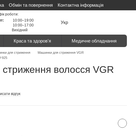
ка
Обмін та повернення
Контактна інформація
ті
Сертифікати
Відгуки про магазин
фік роботи:
пт:
10:00–19:00
Укр
10:00–17:00
Вихідний
Краса та здоров'я
Медичне обладнання
нки для стриження
Машинки для стриження VGR
V-925
 стриження волосся VGR
исати відгук