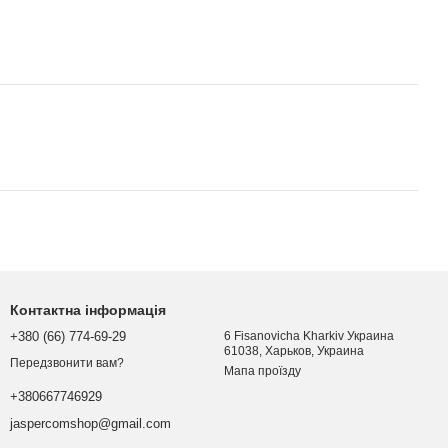
Контактна інформація
+380 (66) 774-69-29
6 Fisanovicha Kharkiv Украина
61038, Харьков, Украина
Передзвонити вам?
Мапа проїзду
+380667746929
jaspercomshop@gmail.com