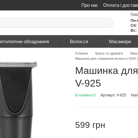
Про нас
Оплата і достав
Політика конфіденційнос
Гра
Пн-
Сб:
Вс:
етологічне обладнання
Волосся
Масажери
Головна
Краса та здоров'я
Маши
Машинка для стриження волосся VGR 
Машинка для
V-925
В наявності
Артикул: V-925
Нап
599 грн