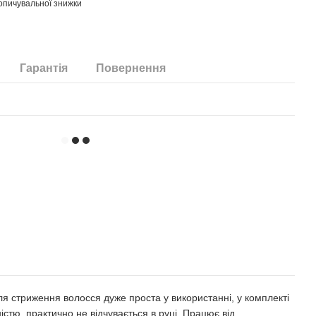
опичувальної знижки
Гарантія
Повернення
я стриження волосся дуже проста у використанні, у комплекті
стю, практично не відчувається в руці. Працює від