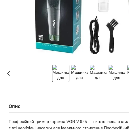
Опис
Професійний тример-стрижка VGR V-925 — виготовлена в стильн
є всі необхідні насадки для ідеального стриження.Професійний