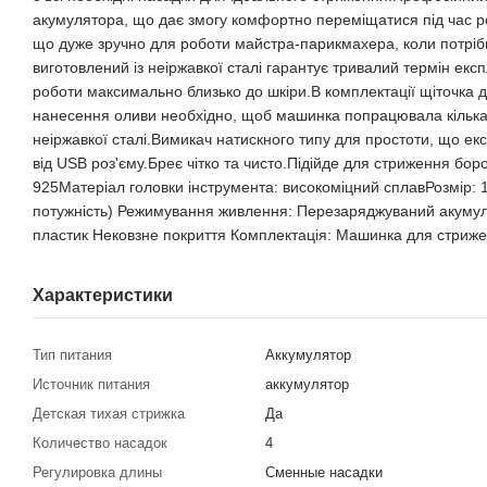
акумулятора, що дає змогу комфортно переміщатися під час ро
що дуже зручно для роботи майстра-парикмахера, коли потрібн
виготовлений із неіржавкої сталі гарантує тривалий термін експ
роботи максимально близько до шкіри.В комплектації щіточка 
нанесення оливи необхідно, щоб машинка попрацювала кілька с
неіржавкої сталі.Вимикач натискного типу для простоти, що ек
від USB роз'єму.Бреє чітко та чисто.Підійде для стриження бо
925Матеріал головки інструмента: високоміцний сплавРозмір: 1
потужність) Режимування живлення: Перезаряджуваний акумул
пластик Нековзне покриття Комплектація: Машинка для стриже
Характеристики
Тип питания
Аккумулятор
Источник питания
аккумулятор
Детская тихая стрижка
Да
Количество насадок
4
Регулировка длины
Сменные насадки