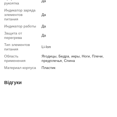
Да
рукоятка
Индикатор заряда
элементов
Да
питания
Индикатор работы
Да
Защита от
Да
перегрева
Тип элементов
Li-Ion
питания
Область
Ягодицы, Бедра, икры, Ноги, Плечи,
применения
предплечья, Спина
Материал корпуса
Пластик
Відгуки