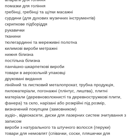
помазки для гоління
гребінці, гребінці та щітки масажні
сурдини (для духових музичних інструментів)
скрипкове підборіддя
рукавички
тканини
тюлегардинні та мереживні полотна
килимові вироби метражні
нижня білизна
постільна білизна
панчішно-шкарпеткові вироби
товари в аерозольній упаковці
друковані видання
лінійний та листковий металопрокат, трубна продукція,
пиломатеріали, погонажні (плінтус, лиштва), плитні
матеріали (деревноволокнисті та деревностружкові плити,
фанера) та скло, нарізані або розкрійні під розмір,
визначений покупцем (замовником)
аудіо-, відеокасети, диски для лазерних систем зчитування з
записом
вироби з натурального та штучного волосся (перуки)
товари для немовлят (співачки, соски, пляшечки для