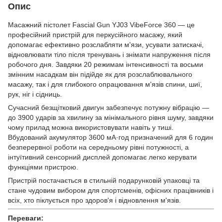
Опис
Масажний пістолет Fascial Gun YJ03 VibeForce 360 — це
професійний пристрій для перкусійного масажу, який
допомагає ефективно розслабляти м'язи, усувати затискачі,
відновлювати тіло після тренувань і знімати напруження після
робочого дня. Завдяки 20 режимам інтенсивності та восьми
змінним насадкам він підійде як для розслаблювального
масажу, так і для глибокого опрацювання м'язів спини, шиї,
рук, ніг і сідниць.
Сучасний безщітковий двигун забезпечує потужну вібрацію —
до 3900 ударів за хвилину за мінімального рівня шуму, завдяки
чому прилад можна використовувати навіть у тиші.
Вбудований акумулятор 3600 мА·год призначений для 6 годин
безперервної роботи на середньому рівні потужності, а
інтуїтивний сенсорний дисплей допомагає легко керувати
функціями пристрою.
Пристрій постачається в стильній подарунковій упаковці та
стане чудовим вибором для спортсменів, офісних працівників і
всіх, хто піклується про здоров'я і відновлення м'язів.
Переваги: