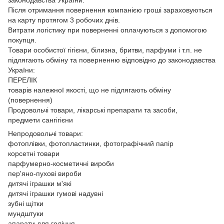
Після отримання повернення компанією гроші зараховуються
на карту протягом 3 робочих днів.
Витрати логістику при поверненні оплачуються з допомогою
покупця.
Товари особистої гігієни, білизна, бритви, парфуми і т.п. не
підлягають обміну та поверненню відповідно до законодавства
України:
ПЕРЕЛІК
товарів належної якості, що не підлягають обміну
(повернення)
Продовольчі товари, лікарські препарати та засоби,
предмети сангігієни
Непродовольчі товари:
фотоплівки, фотопластинки, фотографічний папір
корсетні товари
парфумерно-косметичні вироби
пер'яно-пухові вироби
дитячі іграшки м'які
дитячі іграшки гумові надувні
зубні щітки
мундштуки
апарати для гоління