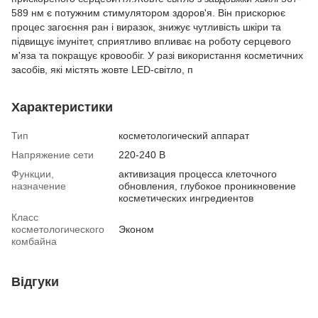
589 нм є потужним стимулятором здоров'я. Він прискорює
процес загоєння ран і виразок, знижує чутливість шкіри та
підвищує імунітет, сприятливо впливає на роботу серцевого
м'яза та покращує кровообіг. У разі використання косметичних
засобів, які містять жовте LED-світло, п
Характеристики
Тип
косметологический аппарат
Напряжение сети
220-240 В
Функции,
активизация процесса клеточного
назначение
обновления, глубокое проникновение
косметических ингредиентов
Класс
косметологического
Эконом
комбайна
Відгуки