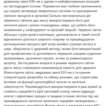
довжиною хвилі 635 нм є одним із найефективніших кольорів
на світлодіодної основи. Перевагою має глибоке проникнення,
що сприяє активізації лімфатичної системи та прискоренню
хімічних процесів в організмі.Сильна протизапальна дія
червоного світіння дає змогу використовувати його для
загоєння ранок і різних пошкоджень шкіри, що робить його
незамінним у нейродерміті та вугровій хворобі. Червоне світло
збільшує струм крові в капілярах, допомагаючи в такий спосіб
відновленні цілісності шкірного покриву та пришвидшуючи
регенеративні процеси.Цей колір активно утримує вологу в
шкірі, зберігаючи її здоровий вигляд і може бути використаний
для профілактики та допоміжного лікування серцево-судинних
захворювань, хронічного кашлю, астми та ревматоїдного
артриту. Застосування апарата в режимі червоного світла
дасть змогу отримувати максимальну користь для здоров'я.
Жовтогаряче світло завдовжки хвилі 610 нм є потужним
стимулятором кровообігу та обміну речовин, що сприятливо
впливає на функції щитоподібної залози та загальне
самопочуття. Рекомендується використовувати в разі анемії та
слабкого серцебиття.Цей світловий спектр також підвищує
апетит і ефективно працює в тандемі із синім світлом під час
пришвидшення загоєння хронічних серцевих захворювань і
прискореного серцебиття.Жовте світло з завдовжки хвилі 567-