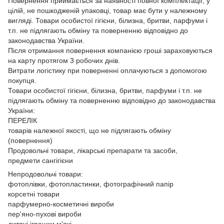
Повернення приймається за наявності повної комплектації, у
цілій, не пошкодженій упаковці, товар має бути у належному
вигляді. Товари особистої гігієни, білизна, бритви, парфуми і
т.п. не підлягають обміну та поверненню відповідно до
законодавства України.
Після отримання повернення компанією гроші зараховуються
на карту протягом 3 робочих днів.
Витрати логістику при поверненні оплачуються з допомогою
покупця.
Товари особистої гігієни, білизна, бритви, парфуми і т.п. не
підлягають обміну та поверненню відповідно до законодавства
України:
ПЕРЕЛІК
товарів належної якості, що не підлягають обміну
(повернення)
Продовольчі товари, лікарські препарати та засоби,
предмети сангігієни
Непродовольчі товари:
фотоплівки, фотопластинки, фотографічний папір
корсетні товари
парфумерно-косметичні вироби
пер'яно-пухові вироби
дитячі іграшки м'які