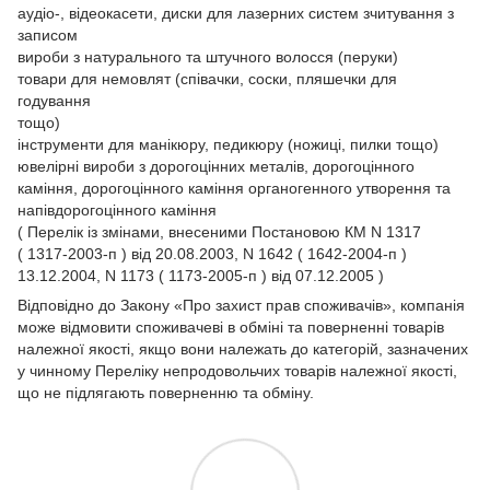
аудіо-, відеокасети, диски для лазерних систем зчитування з
записом
вироби з натурального та штучного волосся (перуки)
товари для немовлят (співачки, соски, пляшечки для
годування
тощо)
інструменти для манікюру, педикюру (ножиці, пилки тощо)
ювелірні вироби з дорогоцінних металів, дорогоцінного
каміння, дорогоцінного каміння органогенного утворення та
напівдорогоцінного каміння
( Перелік із змінами, внесеними Постановою КМ N 1317
( 1317-2003-п ) від 20.08.2003, N 1642 ( 1642-2004-п )
13.12.2004, N 1173 ( 1173-2005-п ) від 07.12.2005 )
Відповідно до Закону
«Про захист прав споживачів»
, компанія
може відмовити споживачеві в обміні та поверненні товарів
належної якості, якщо вони належать до категорій, зазначених
у чинному
Переліку непродовольчих товарів належної якості,
що не підлягають поверненню та обміну.