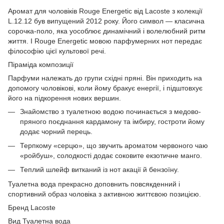
Аромат для чоловіків Rouge Energetic від Lacoste з колекції
L.12.12 був випущений 2012 року. Його символ — класична
сорочка-поло, яка уособлює динамічний і волелюбний ритм
життя. І Rouge Energetic мовою парфумерних нот передає
філософію цієї культової речі.
Піраміда композиції
Парфуми належать до групи східні пряні. Він приходить на
допомогу чоловікові, коли йому бракує енергії, і підштовхує
його на підкорення нових вершин.
Знайомство з туалетною водою починається з медово-
пряного поєднання кардамону та імбиру, гостроти йому
додає чорний перець.
Терпкому «серцю», що звучить ароматом червоного чаю
«ройбуш», солодкості додає соковите екзотичне манго.
Теплий шлейф витканий із нот акації й бензоїну.
Туалетна вода прекрасно доповнить повсякденний і
спортивний образ чоловіка з активною життєвою позицією.
Бренд Lacoste
Вид Туалетна вода