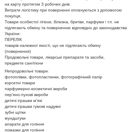
на карту протягом 3 робочих днів.
Витрати логістику при поверненні оплачуються з допомогою
покупця.
Товари особистої гігієни, білизна, бритви, парфуми і т.п. не
підлягають обміну та поверненню відповідно до законодавства
України:
ПЕРЕЛІК
товарів належної якості, що не підлягають обміну
(повернення)
Продовольчі товари, лікарські препарати та засоби,
предмети сангігієни
Непродовольчі товари:
фотоплівки, фотопластинки, фотографічний папір
корсетні товари
парфумерно-косметичні вироби
пер'яно-пухові вироби
дитячі іграшки м'які
дитячі іграшки гумові надувні
зубні щітки
мундштуки
апарати для гоління
помазки для гоління