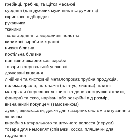
гребінці, гребінці та щітки масажні
сурдини (для духових музичних інструментів)
скрипкове підборіддя
рукавички
тканини
тюлегардинні та мереживні полотна
килимові вироби метражні
нижня білизна
постільна білизна
панчішно-шкарпеткові вироби
товари в аерозольній упаковці
друковані видання
лінійний та листковий металопрокат, трубна продукція,
пиломатеріали, погонажні (плінтус, лиштва), плитні
матеріали (деревноволокнисті та деревностружкові плити,
фанера) та скло, нарізані або розкрійні під розмір,
визначений покупцем (замовником)
аудіо-, відеокасети, диски для лазерних систем зчитування з
записом
вироби з натурального та штучного волосся (перуки)
товари для немовлят (співачки, соски, пляшечки для
годування