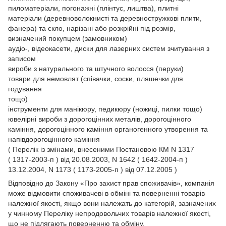
пиломатеріали, погонажні (плінтус, лиштва), плитні
матеріали (деревноволокнисті та деревностружкові плити,
фанера) та скло, нарізані або розкрійні під розмір,
визначений покупцем (замовником)
аудіо-, відеокасети, диски для лазерних систем зчитування з
записом
вироби з натурального та штучного волосся (перуки)
товари для немовлят (співачки, соски, пляшечки для
годування
тощо)
інструменти для манікюру, педикюру (ножиці, пилки тощо)
ювелірні вироби з дорогоцінних металів, дорогоцінного
каміння, дорогоцінного каміння органогенного утворення та
напівдорогоцінного каміння
( Перелік із змінами, внесеними Постановою КМ N 1317
( 1317-2003-п ) від 20.08.2003, N 1642 ( 1642-2004-п )
13.12.2004, N 1173 ( 1173-2005-п ) від 07.12.2005 )
Відповідно до Закону
«Про захист прав споживачів»
, компанія
може відмовити споживачеві в обміні та поверненні товарів
належної якості, якщо вони належать до категорій, зазначених
у чинному
Переліку непродовольчих товарів належної якості,
що не підлягають поверненню та обміну.