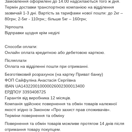
Замовлення оформлені до 14.00 надсилаються того ж дня.
Термін доставки транспортною компанією на відділення
зазвичай 1-3 дні. Вартість за тарифами нової пошти: до 2кг –
80грн; 2-5кг - 110грн;; більше 5кг – 160грн;
Укрпошта
Відправки щодня крім неділі
Способи оплати:
Онлайн оплата кредитною або дебетовою карткою.
Післяплати
Оплата на відділенні пошти при отриманні.
Безготівковий розрахунок (на картку Приват банку)
ФОП Сайфуліна Анастасія Сергіївна
IBAN UA143220010000026002300013400
ЕРДПОУ 3393408725
Гарантія від виробника 12 місяців.
Компанія здійснює повернення та обмін товарів належної
якості згідно із Законом
«Про захист прав споживачів»
.
Терміни повернення та обміну
Повернення та обмін товарів можливе протягом 14 днів після
отримання товару покупцем.