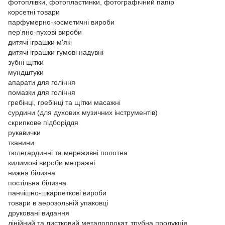
фотоплівки, фотопластинки, фотографічний папір
корсетні товари
парфумерно-косметичні вироби
пер'яно-пухові вироби
дитячі іграшки м'які
дитячі іграшки гумові надувні
зубні щітки
мундштуки
апарати для гоління
помазки для гоління
гребінці, гребінці та щітки масажні
сурдини (для духових музичних інструментів)
скрипкове підборіддя
рукавички
тканини
тюлегардинні та мереживні полотна
килимові вироби метражні
нижня білизна
постільна білизна
панчішно-шкарпеткові вироби
товари в аерозольній упаковці
друковані видання
лінійний та листковий металопрокат, трубна продукція,