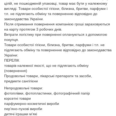
цілій, не пошкодженій упаковці, товар має бути у належному
вигляді. Товари особистої гігієни, білизна, бритви, парфуми і
т.п. не підлягають обміну та поверненню відповідно до
законодавства України.
Після отримання повернення компанією гроші зараховуються
на карту протягом 3 робочих днів.
Витрати логістику при поверненні оплачуються з допомогою
покупця.
Товари особистої гігієни, білизна, бритви, парфуми і т.п. не
підлягають обміну та поверненню відповідно до законодавства
України:
ПЕРЕЛІК
товарів належної якості, що не підлягають обміну
(повернення)
Продовольчі товари, лікарські препарати та засоби,
предмети сангігієни
Непродовольчі товари:
фотоплівки, фотопластинки, фотографічний папір
корсетні товари
парфумерно-косметичні вироби
пер'яно-пухові вироби
дитячі іграшки м'які