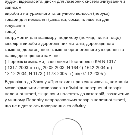
аудіо-, відеокасети, диски для лазерних систем зчитування з
записом
вироби з натурального та штучного волосся (перуки)
товари для немовлят (співачки, соски, пляшечки для
годування
тощо)
інструменти для манікюру, педикюру (ножиці, пилки тощо)
ювелірні вироби з дорогоцінних металів, дорогоцінного
каміння, дорогоцінного каміння органогенного утворення та
напівдорогоцінного каміння
( Перелік із змінами, внесеними Постановою КМ N 1317
( 1317-2003-п ) від 20.08.2003, N 1642 ( 1642-2004-п )
13.12.2004, N 1173 ( 1173-2005-п ) від 07.12.2005 )
Відповідно до Закону
«Про захист прав споживачів»
, компанія
може відмовити споживачеві в обміні та поверненні товарів
належної якості, якщо вони належать до категорій, зазначених
у чинному
Переліку непродовольчих товарів належної якості,
що не підлягають поверненню та обміну.