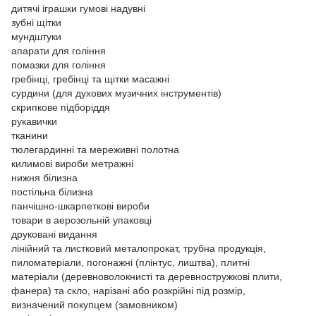
дитячі іграшки гумові надувні
зубні щітки
мундштуки
апарати для гоління
помазки для гоління
гребінці, гребінці та щітки масажні
сурдини (для духових музичних інструментів)
скрипкове підборіддя
рукавички
тканини
тюлегардинні та мереживні полотна
килимові вироби метражні
нижня білизна
постільна білизна
панчішно-шкарпеткові вироби
товари в аерозольній упаковці
друковані видання
лінійний та листковий металопрокат, трубна продукція,
пиломатеріали, погонажні (плінтус, лиштва), плитні
матеріали (деревноволокнисті та деревностружкові плити,
фанера) та скло, нарізані або розкрійні під розмір,
визначений покупцем (замовником)