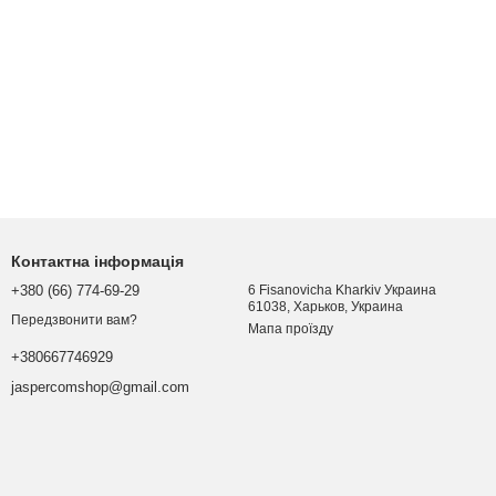
Контактна інформація
+380 (66) 774-69-29
6 Fisanovicha Kharkiv Украина
61038, Харьков, Украина
Передзвонити вам?
Мапа проїзду
+380667746929
jaspercomshop@gmail.com