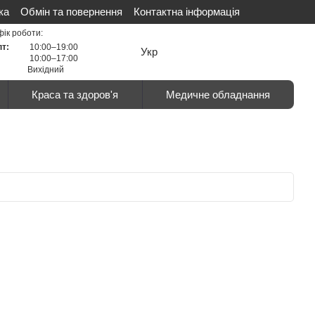
ка
Обмін та повернення
Контактна інформація
ті
Сертифікати
Відгуки про магазин
фік роботи:
пт:
10:00–19:00
Укр
10:00–17:00
Вихідний
Краса та здоров'я
Медичне обладнання