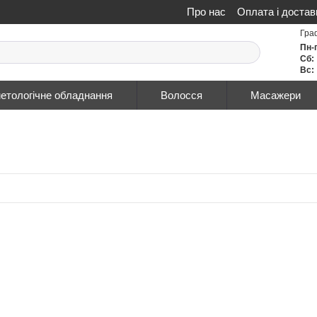
Про нас
Оплата і достав
Політика конфіденційнос
Гра
Пн-
Сб:
Вс:
етологічне обладнання
Волосся
Масажери