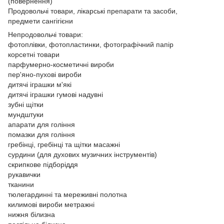
(повернення)
Продовольчі товари, лікарські препарати та засоби,
предмети сангігієни
Непродовольчі товари:
фотоплівки, фотопластинки, фотографічний папір
корсетні товари
парфумерно-косметичні вироби
пер'яно-пухові вироби
дитячі іграшки м'які
дитячі іграшки гумові надувні
зубні щітки
мундштуки
апарати для гоління
помазки для гоління
гребінці, гребінці та щітки масажні
сурдини (для духових музичних інструментів)
скрипкове підборіддя
рукавички
тканини
тюлегардинні та мереживні полотна
килимові вироби метражні
нижня білизна