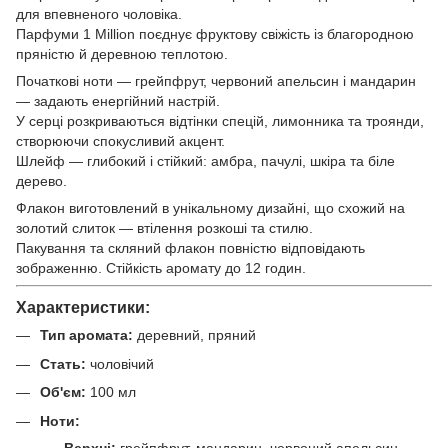
для впевненого чоловіка.
Парфуми 1 Міllіоn поєднує фруктову свіжість із благородною
пряністю й деревною теплотою.
Початкові ноти — грейпфрут, червоний апельсин і мандарин
— задають енергійний настрій.
У серці розкриваються відтінки спецій, лимонника та троянди,
створюючи спокусливий акцент.
Шлейф — глибокий і стійкий: амбра, пачулі, шкіра та біле
дерево.
Флакон виготовлений в унікальному дизайні, що схожий на
золотий слиток — втілення розкоші та стилю.
Пакування та скляний флакон повністю відповідають
зображенню. Стійкість аромату до 12 годин.
Характеристики:
Тип аромата:
деревний, пряний
Стать:
чоловічий
Об'єм:
100 мл
Ноти:
Верхні:
грейпфрут, мандарин, червоний апельсин