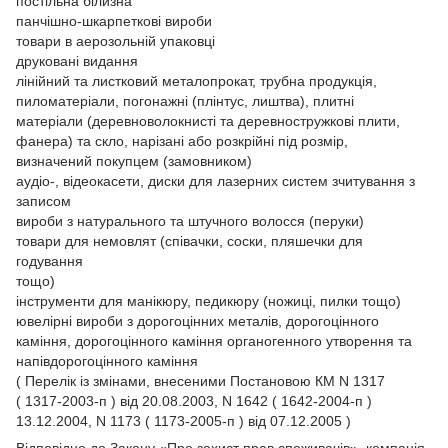
постільна білизна
панчішно-шкарпеткові вироби
товари в аерозольній упаковці
друковані видання
лінійний та листковий металопрокат, трубна продукція,
пиломатеріали, погонажні (плінтус, лиштва), плитні
матеріали (деревноволокнисті та деревностружкові плити,
фанера) та скло, нарізані або розкрійні під розмір,
визначений покупцем (замовником)
аудіо-, відеокасети, диски для лазерних систем зчитування з
записом
вироби з натурального та штучного волосся (перуки)
товари для немовлят (співачки, соски, пляшечки для
годування
тощо)
інструменти для манікюру, педикюру (ножиці, пилки тощо)
ювелірні вироби з дорогоцінних металів, дорогоцінного
каміння, дорогоцінного каміння органогенного утворення та
напівдорогоцінного каміння
( Перелік із змінами, внесеними Постановою КМ N 1317
( 1317-2003-п ) від 20.08.2003, N 1642 ( 1642-2004-п )
13.12.2004, N 1173 ( 1173-2005-п ) від 07.12.2005 )
Відповідно до Закону
«Про захист прав споживачів»
, компанія