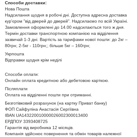
Способи доставки:
Нова Пошта
Надсилання щодня в робочі дні. Доступна адресна доставка
кур'єром "від дверей до дверей". Надсилаємо по всій Україні.
Замовлення оформлені до 14.00 надсилаються того ж дня.
Термін доставки транспортною компанією на відділення
зазвичай 1-3 дні. Вартість за тарифами нової пошти: до 2кг –
80грн; 2-5кг - 110грн;; більше 5кг – 160грн;
Укрпошта
Відправки щодня крім неділі
Способи оплати:
Онлайн оплата кредитною або дебетовою карткою.
Післяплати
Оплата на відділенні пошти при отриманні.
Безготівковий розрахунок (на картку Приват банку)
ФОП Сайфуліна Анастасія Сергіївна
IBAN UA143220010000026002300013400
ЕРДПОУ 3393408725
Гарантія від виробника 12 місяців.
Компанія здійснює повернення та обмін товарів належної