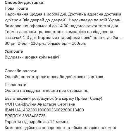
Способи доставки:
Нова Пошта
Надсилання щодня в робочі дні. Доступна адресна доставка
кур'єром "від дверей до дверей". Надсилаємо по всій Україні.
Замовлення оформлені до 14.00 надсилаються того ж дня.
Термін доставки транспортною компанією на відділення
зазвичай 1-3 дні. Вартість за тарифами нової пошти: до 2кг –
80грн; 2-5кг - 110грн;; більше 5кг – 160грн;
Укрпошта
Відправки щодня крім неділі
Способи оплати:
Онлайн оплата кредитною або дебетовою карткою.
Післяплати
Оплата на відділенні пошти при отриманні.
Безготівковий розрахунок (на картку Приват банку)
ФОП Сайфуліна Анастасія Сергіївна
IBAN UA143220010000026002300013400
ЕРДПОУ 3393408725
Гарантія від виробника 12 місяців.
Компанія здійснює повернення та обмін товарів належної