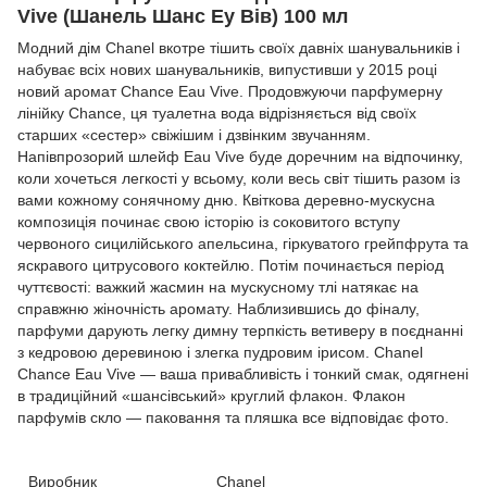
Vive (Шанель Шанс Еу Вів) 100 мл
Модний дім Chanel вкотре тішить своїх давніх шанувальників і
набуває всіх нових шанувальників, випустивши у 2015 році
новий аромат Chance Eau Vive. Продовжуючи парфумерну
лінійку Chance, ця туалетна вода відрізняється від своїх
старших «сестер» свіжішим і дзвінким звучанням.
Напівпрозорий шлейф Eau Vive буде доречним на відпочинку,
коли хочеться легкості у всьому, коли весь світ тішить разом із
вами кожному сонячному дню. Квіткова деревно-мускусна
композиція починає свою історію із соковитого вступу
червоного сицилійського апельсина, гіркуватого грейпфрута та
яскравого цитрусового коктейлю. Потім починається період
чуттєвості: важкий жасмин на мускусному тлі натякає на
справжню жіночність аромату. Наблизившись до фіналу,
парфуми дарують легку димну терпкість ветиверу в поєднанні
з кедровою деревиною і злегка пудровим ірисом. Chanel
Chance Eau Vive — ваша привабливість і тонкий смак, одягнені
в традиційний «шансівський» круглий флакон. Флакон
парфумів скло — паковання та пляшка все відповідає фото.
Виробник
Chanel