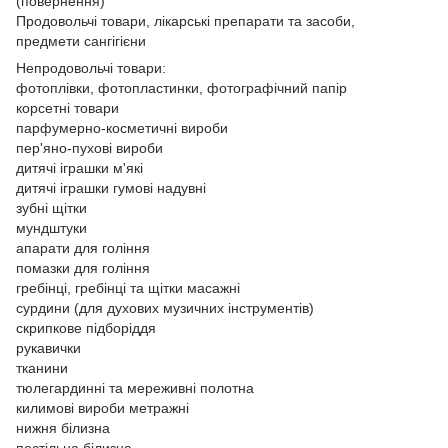
(повернення)
Продовольчі товари, лікарські препарати та засоби,
предмети сангігієни
Непродовольчі товари:
фотоплівки, фотопластинки, фотографічний папір
корсетні товари
парфумерно-косметичні вироби
пер'яно-пухові вироби
дитячі іграшки м'які
дитячі іграшки гумові надувні
зубні щітки
мундштуки
апарати для гоління
помазки для гоління
гребінці, гребінці та щітки масажні
сурдини (для духових музичних інструментів)
скрипкове підборіддя
рукавички
тканини
тюлегардинні та мереживні полотна
килимові вироби метражні
нижня білизна
постільна білизна