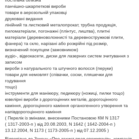
панчішно-шкарпеткові вироби
товари в аерозольній упаковці
друковані видання
лінійний та листковий металопрокат, трубна продукція,
пиломатеріали, погонажні (плінтус, лиштва), плитні
матеріали (деревноволокнисті та деревностружкові плити,
фанера) та скло, нарізані або розкрійні під розмір,
визначений покупцем (замовником)
аудіо-, відеокасети, диски для лазерних систем зчитування з
записом
вироби з натурального та штучного волосся (перуки)
товари для немовлят (співачки, соски, пляшечки для
годування
тощо)
інструменти для манікюру, педикюру (ножиці, пилки тощо)
ювелірні вироби з дорогоцінних металів, дорогоцінного
каміння, дорогоцінного каміння органогенного утворення та
напівдорогоцінного каміння
( Перелік із змінами, внесеними Постановою КМ N 1317
( 1317-2003-п ) від 20.08.2003, N 1642 ( 1642-2004-п )
13.12.2004, N 1173 ( 1173-2005-п ) від 07.12.2005 )
Відповідно до Закону
«Про захист прав споживачів»
, компанія