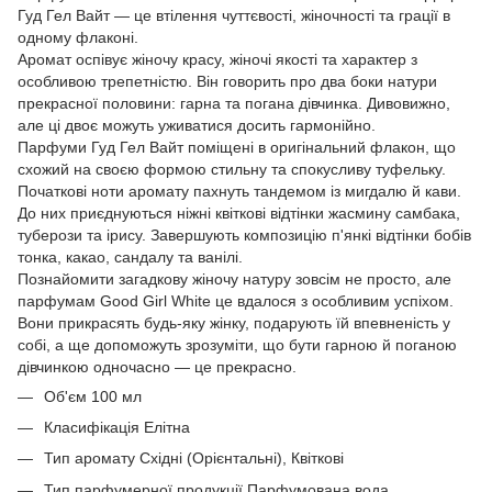
Гуд Гел Вайт — це втілення чуттєвості, жіночності та грації в
одному флаконі.
Аромат оспівує жіночу красу, жіночі якості та характер з
особливою трепетністю. Він говорить про два боки натури
прекрасної половини: гарна та погана дівчинка. Дивовижно,
але ці двоє можуть уживатися досить гармонійно.
Парфуми Гуд Гел Вайт поміщені в оригінальний флакон, що
схожий на своєю формою стильну та спокусливу туфельку.
Початкові ноти аромату пахнуть тандемом із мигдалю й кави.
До них приєднуються ніжні квіткові відтінки жасмину самбака,
туберози та ірису. Завершують композицію п'янкі відтінки бобів
тонка, какао, сандалу та ванілі.
Познайомити загадкову жіночу натуру зовсім не просто, але
парфумам Good Girl White це вдалося з особливим успіхом.
Вони прикрасять будь-яку жінку, подарують їй впевненість у
собі, а ще допоможуть зрозуміти, що бути гарною й поганою
дівчинкою одночасно — це прекрасно.
Об'єм 100 мл
Класифікація Елітна
Тип аромату Східні (Орієнтальні), Квіткові
Тип парфумерної продукції Парфумована вода