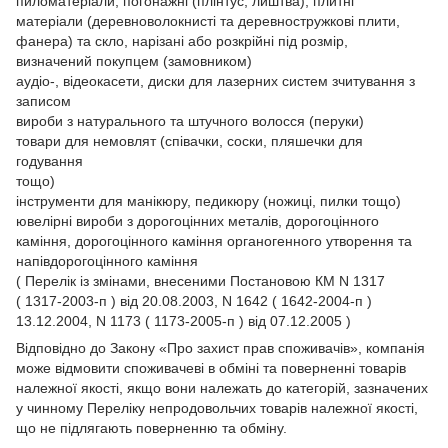
пиломатеріали, погонажні (плінтус, лиштва), плитні
матеріали (деревноволокнисті та деревностружкові плити,
фанера) та скло, нарізані або розкрійні під розмір,
визначений покупцем (замовником)
аудіо-, відеокасети, диски для лазерних систем зчитування з
записом
вироби з натурального та штучного волосся (перуки)
товари для немовлят (співачки, соски, пляшечки для
годування
тощо)
інструменти для манікюру, педикюру (ножиці, пилки тощо)
ювелірні вироби з дорогоцінних металів, дорогоцінного
каміння, дорогоцінного каміння органогенного утворення та
напівдорогоцінного каміння
( Перелік із змінами, внесеними Постановою КМ N 1317
( 1317-2003-п ) від 20.08.2003, N 1642 ( 1642-2004-п )
13.12.2004, N 1173 ( 1173-2005-п ) від 07.12.2005 )
Відповідно до Закону
«Про захист прав споживачів»
, компанія
може відмовити споживачеві в обміні та поверненні товарів
належної якості, якщо вони належать до категорій, зазначених
у чинному
Переліку непродовольчих товарів належної якості,
що не підлягають поверненню та обміну.