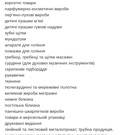
корсетні товари
парфумерно-косметичні вироби
пер'яно-пухові вироби
дитячі іграшки м'які
дитячі іграшки гумові надувні
зубні щітки
мундштуки
апарати для гоління
помазки для гоління
гребінці, гребінці та щітки масажні
сурдини (для духових музичних інструментів)
скрипкове підборіддя
рукавички
тканини
тюлегардинні та мереживні полотна
килимові вироби метражні
нижня білизна
постільна білизна
панчішно-шкарпеткові вироби
товари в аерозольній упаковці
друковані видання
лінійний та листковий металопрокат, трубна продукція,