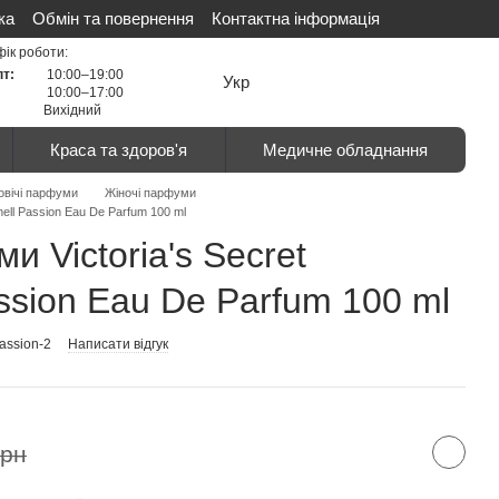
ка
Обмін та повернення
Контактна інформація
ті
Сертифікати
Відгуки про магазин
фік роботи:
пт:
10:00–19:00
Укр
10:00–17:00
Вихідний
Краса та здоров'я
Медичне обладнання
овічі парфуми
Жіночі парфуми
ell Passion Eau De Parfum 100 ml
и Victoria's Secret
ssion Eau De Parfum 100 ml
assion-2
Написати відгук
грн