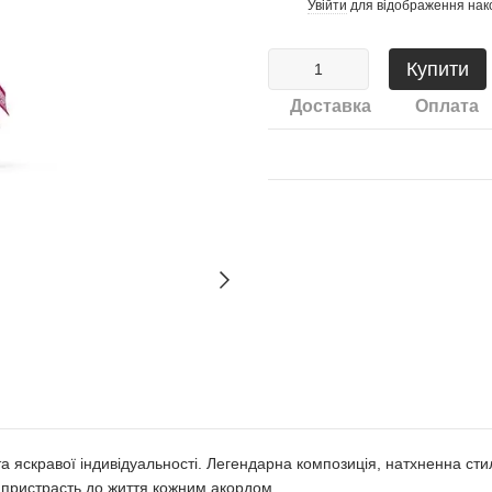
Увійти
для відображення нак
%
Купити
Доставка
Оплата
 та яскравої індивідуальності. Легендарна композиція, натхненна сти
ою пристрасть до життя кожним акордом.