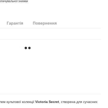
опичувальної знижки
Гарантія
Повернення
лем культової колекції
Vіctоrіа Sеcrеt
, створена для сучасних