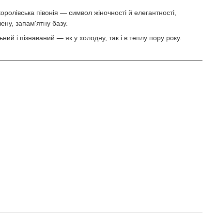
ролівська півонія — символ жіночності й елегантності,
ену, запам'ятну базу.
ий і пізнаваний — як у холодну, так і в теплу пору року.