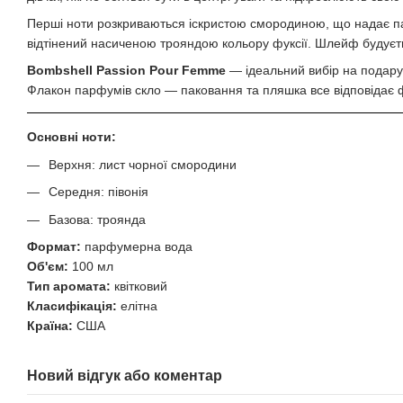
Перші ноти розкриваються іскристою смородиною, що надає парф
відтінений насиченою трояндою кольору фуксії. Шлейф будуєть
Bоmbshеll Раssion Pour Femme
— ідеальний вибір на подарун
Флакон парфумів скло — паковання та пляшка все відповідає фо
Основні ноти:
Верхня: лист чорної смородини
Середня: півонія
Базова: троянда
Формат:
парфумерна вода
Об'єм:
100 мл
Тип аромата:
квітковий
Класифікація:
елітна
Країна:
США
Новий відгук або коментар