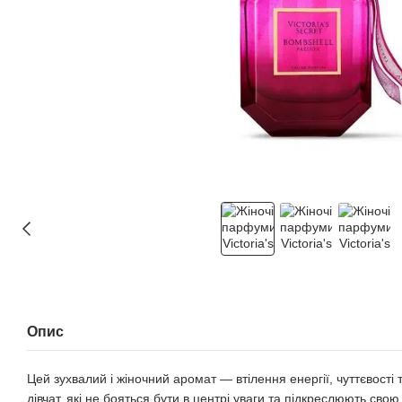
Опис
Цей зухвалий і жіночний аромат — втілення енергії, чуттєвості
дівчат, які не бояться бути в центрі уваги та підкреслюють св