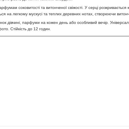
умам соковитості та витонченої свіжості. У серці розкривається ко
ся на легкому мускусі та теплих деревних нотах, створюючи витонч
ок дівчині, парфуми на кожен день або особливий вечір. Універсальн
то. Стійкість до 12 годин.