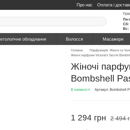
Про нас
Оплата і достав
Політика конфіденційнос
Гра
Пн-
Сб:
Вс:
етологічне обладнання
Волосся
Масажери
Головна
Парфумерія. Жіночі та Чол
Жіночі парфуми Victoria's Secret Bombsh
Жіночі парфум
Bombshell Pa
В наявності
Артикул: Bombshell P
1 294 грн
2 494 