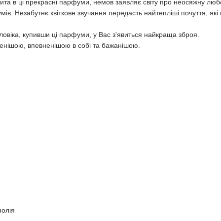
вита в ці прекрасні парфуми, немов заявляє світу про неосяжну любо
умів. Незабутнє квіткове звучання передасть найтепліші почуття, я
ловіка, купивши ці парфуми, у Вас з'явиться найкраща зброя.
енішою, впевненішою в собі та бажанішою.
нолія