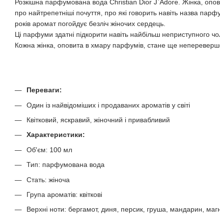
Розкішна парфумована вода Christіаn Dior J`Adоre. Жінка, опо
про найтрепетніші почуття, про які говорить навіть назва парф
років аромат погойдує безліч жіночих сердець.
Ці парфуми здатні підкорити навіть найбільш неприступного чо
Кожна жінка, оповита в хмару парфумів, стане ще непереверш
Переваги:
Один із найвідоміших і продаваних ароматів у світі
Квітковий, яскравий, жіночний і привабливий
Характеристики:
Об'єм: 100 мл
Тип: парфумована вода
Стать: жіноча
Група ароматів: квіткові
Верхні ноти: бергамот, диня, персик, груша, мандарин, маг