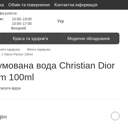
ка
Обмін та повернення
Контактна інформація
ті
Сертифікати
Відгуки про магазин
фік роботи:
пт:
10:00–19:00
Укр
10:00–17:00
Вихідний
Краса та здоров'я
Медичне обладнання
овічі парфуми
Жіночі парфуми
r J`Adore Parfum 100ml
мована вода Christian Dior
um 100ml
исати відгук
грн