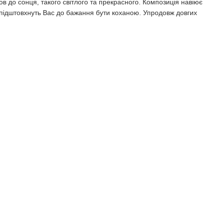
в до сонця, такого світлого та прекрасного. Композиція навіює
кі підштовхнуть Вас до бажання бути коханою. Упродовж довгих