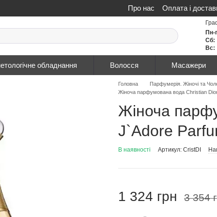
Про нас
Оплата і достав
Політика конфіденційнос
Гра
Пн-
Сб:
Вс:
етологічне обладнання
Волосся
Масажери
Головна
Парфумерія. Жіночі та Чол
Жіноча парфумована вода Christian Dio
Жіноча парфу
J`Adore Parf
В наявності
Артикул: CristDI
Нап
1 324 грн
3 354 