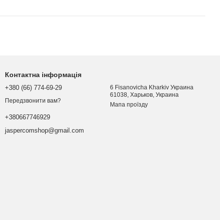
Контактна інформація
+380 (66) 774-69-29
6 Fisanovicha Kharkiv Украина
61038, Харьков, Украина
Передзвонити вам?
Мапа проїзду
+380667746929
jaspercomshop@gmail.com