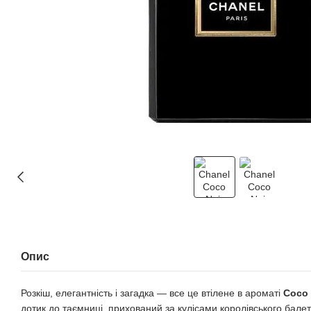
Опис
Розкіш, елегантність і загадка — все це втілене в ароматі
Cоcо 
дотик до таємниці, прихований за кулісами королівського балет