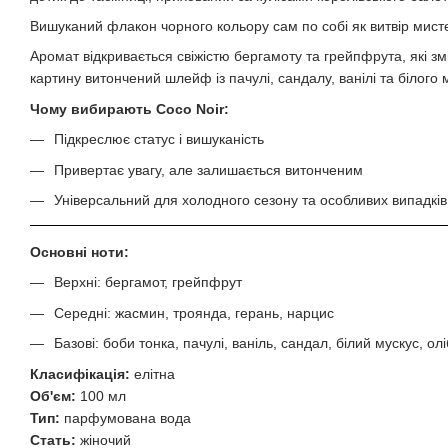
Вишуканий флакон чорного кольору сам по собі як витвір мистецт
Аромат відкривається свіжістю бергамоту та грейпфрута, які 
картину витончений шлейф із пачулі, сандалу, ванілі та білого
Чому вибирають Cоco Noir:
Підкреслює статус і вишуканість
Привертає увагу, але залишається витонченим
Універсальний для холодного сезону та особливих випадків
Основні ноти:
Верхні: бергамот, грейпфрут
Середні: жасмин, троянда, герань, нарцис
Базові: боби тонка, пачулі, ваніль, сандал, білий мускус, ол
Класифікація:
елітна
Об'єм:
100 мл
Тип:
парфумована вода
Стать:
жіночий