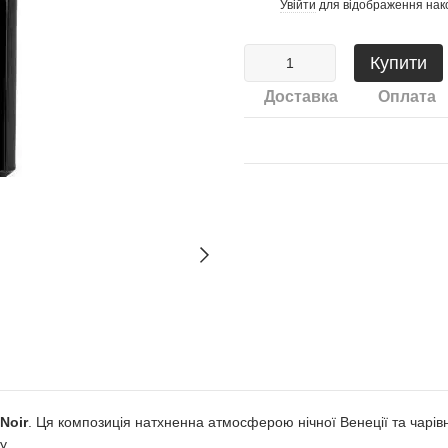
Увійти
для відображення нак
%
Купити
Доставка
Оплата
Nоіr
. Ця композиція натхненна атмосферою нічної Венеції та чарівн
у.