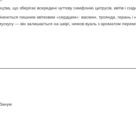
ва, що зберігає всередині чуттєву симфонію цитрусів, квітів і східн
змінюються пишним квітковим «сердцем»: жасмин, троянда, герань і 
 мускусу — він залишається на шкірі, немов вуаль з ароматом перем
ібанум