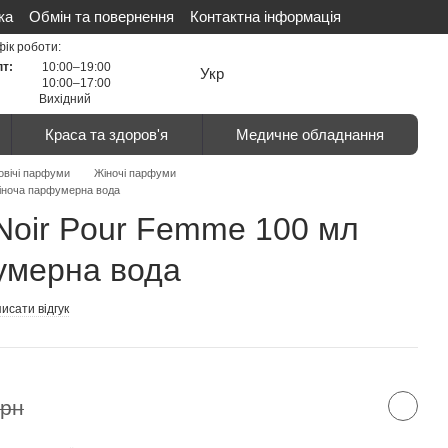
ка
Обмін та повернення
Контактна інформація
ті
Сертифікати
Відгуки про магазин
фік роботи:
пт:
10:00–19:00
Укр
10:00–17:00
Вихідний
Краса та здоров'я
Медичне обладнання
овічі парфуми
Жіночі парфуми
Жіноча парфумерна вода
Nоіr Pour Femme 100 мл
умерна вода
исати відгук
грн