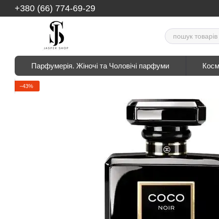
Перейти до основного контенту
+380 (66) 774-69-29
Парфумерія. Жіночі та Чоловічі парфуми
Косм
−43%