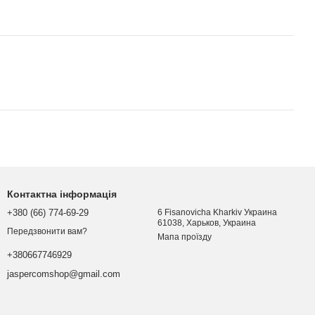
Контактна інформація
+380 (66) 774-69-29
6 Fisanovicha Kharkiv Украина
61038, Харьков, Украина
Передзвонити вам?
Мапа проїзду
+380667746929
jaspercomshop@gmail.com