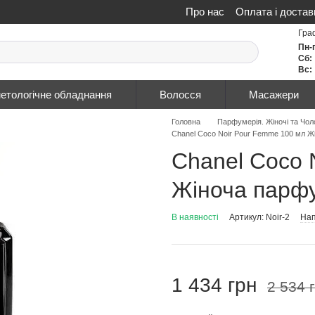
Про нас
Оплата і достав
Політика конфіденційнос
Гра
Пн-
Сб:
Вс:
етологічне обладнання
Волосся
Масажери
Головна
Парфумерія. Жіночі та Чол
Сhаnеl Cоcо Nоіr Pour Femme 100 мл 
Сhаnеl Cоcо 
Жіноча парф
В наявності
Артикул: Noir-2
Нап
1 434 грн
2 534 