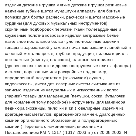
изделия детские игрушки мягкие детские игрушки резиновые
надувные зубные щетки мундштуки аппараты для бритья
помазки для бритья расчески, расчески и щетки массажные
сурдины (для духовых музыкальных инструментов)
скрипичный подбородок перчатки ткани тюлегардинные и
кружевные полотна ковровые изделия метражные белье
нательное постельное белье чулочно-носочные изделия
товары в аэрозольной упаковке печатные издания линейный и
слоеный металлопрокат, трубная продукция, пиломатериалы,
погонажные (плинтус, наличник), плитные материалы
(древесноволокнистые и древесностружечные плиты, фанера)
и стекло, нарезанные или раскройные под размер,
определенный покупателем (заказчиком) аудио-,
видеокассеты, диски для лазерных систем считывания из
записью изделия из натуральных и искусственных волос
(парики) товары для младенцев (пелушки, соски, бутылочки
для кормления тому подобное) инструменты для маникюра,
педикюра (ножницы, пилочки и т.п.) ювелирные изделия из
драгоценных металлов, драгоценного камней, драгоценных
камней органогенного образования и полудрагоценных
камней ( Перечень с изменениями, внесенными
Постановлением КМ N 1317 ( 1317-2003-п ) от 20.08.2003, N