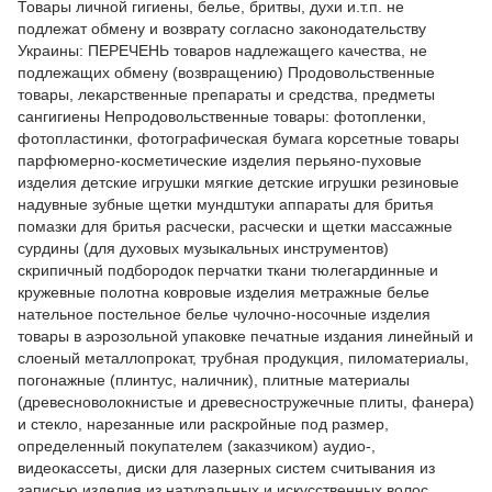
Товары личной гигиены, белье, бритвы, духи и.т.п. не
подлежат обмену и возврату согласно законодательству
Украины: ПЕРЕЧЕНЬ товаров надлежащего качества, не
подлежащих обмену (возвращению) Продовольственные
товары, лекарственные препараты и средства, предметы
сангигиены Непродовольственные товары: фотопленки,
фотопластинки, фотографическая бумага корсетные товары
парфюмерно-косметические изделия перьяно-пуховые
изделия детские игрушки мягкие детские игрушки резиновые
надувные зубные щетки мундштуки аппараты для бритья
помазки для бритья расчески, расчески и щетки массажные
сурдины (для духовых музыкальных инструментов)
скрипичный подбородок перчатки ткани тюлегардинные и
кружевные полотна ковровые изделия метражные белье
нательное постельное белье чулочно-носочные изделия
товары в аэрозольной упаковке печатные издания линейный и
слоеный металлопрокат, трубная продукция, пиломатериалы,
погонажные (плинтус, наличник), плитные материалы
(древесноволокнистые и древесностружечные плиты, фанера)
и стекло, нарезанные или раскройные под размер,
определенный покупателем (заказчиком) аудио-,
видеокассеты, диски для лазерных систем считывания из
записью изделия из натуральных и искусственных волос