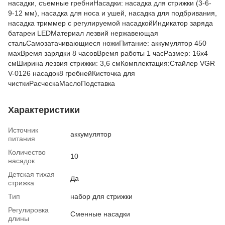
насадки, съемные гребниНасадки: насадка для стрижки (3-6-
9-12 мм), насадка для носа и ушей, насадка для подбривания,
насадка триммер с регулируемой насадкойИндикатор заряда
батареи LEDМатериал лезвий нержавеющая
стальСамозатачивающиеся ножиПитание: аккумулятор 450
махВремя зарядки 8 часовВремя работы 1 часРазмер: 16х4
смШирина лезвия стрижки: 3,6 смКомплектация:Стайлер VGR
V-0126 насадок8 гребнейКисточка для
чисткиРасческаМаслоПодставка
Характеристики
Источник
аккумулятор
питания
Количество
10
насадок
Детская тихая
Да
стрижка
Тип
набор для стрижки
Регулировка
Сменные насадки
длины