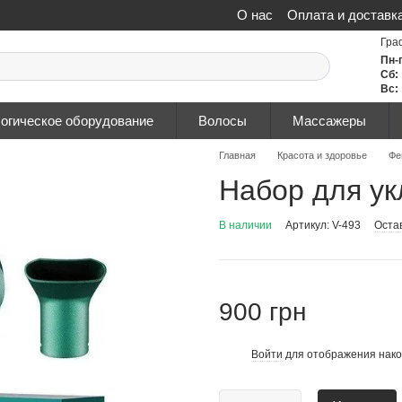
О нас
Оплата и доставк
Политика конфиденциа
Гра
Пн-
Сб:
Вс:
огическое оборудование
Волосы
Массажеры
Главная
Красота и здоровье
Фе
Набор для ук
В наличии
Артикул: V-493
Оста
900 грн
Войти
для отображения нако
%