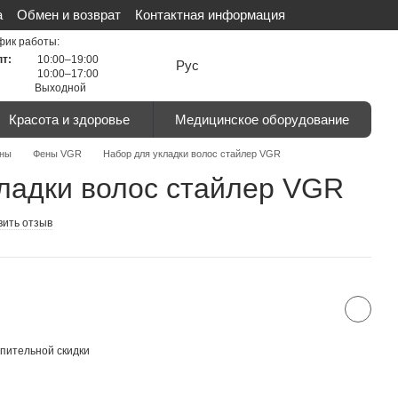
а
Обмен и возврат
Контактная информация
льности
Сертификаты
Отзывы о магазине
фик работы:
пт:
10:00–19:00
Рус
10:00–17:00
Выходной
Красота и здоровье
Медицинское оборудование
ны
Фены VGR
Набор для укладки волос стайлер VGR
ладки волос стайлер VGR
вить отзыв
пительной скидки